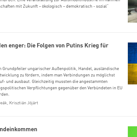
Umbruch. Eine Veranstaltung zur Automobilindustrie im Rahmen
chaften mit Zukunft – ökologisch – demokratisch - sozial“
en enger: Die Folgen von Putins Krieg für
in Grundpfeiler ungarischer Außenpolitik, Handel, ausländische
ntwicklung zu fördern, indem man Verbindungen zu möglichst
uf- und ausbaut. Gleichzeitig mussten die angestammten
ngspolitischen Verpflichtungen gegenüber den Verbündeten in EU
rden.
ák, Krisztián Jójárt
rundeinkommen