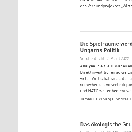
Die Automobilindustrie im 
des Verbundprojektes „Wirts
Die Spielräume werd
Ungarns Politik
Veröffentlicht: 7. April 2022
Analyse
Seit 2010 war es e
Direktinvestitionen sowie E
vielen Wirtschaftsmächten a
sicherheits- und verteidigu
und NATO weiter bedient we
Tamás Csiki Varga, András De
Das ökologische G