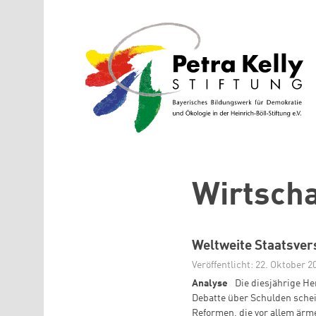
Direkt zum Inhalt
Wirtscha
Weltweite Staatsve
Veröffentlicht: 22. Oktober 2
Analyse
Die diesjährige He
Debatte über Schulden sche
Reformen, die vor allem är