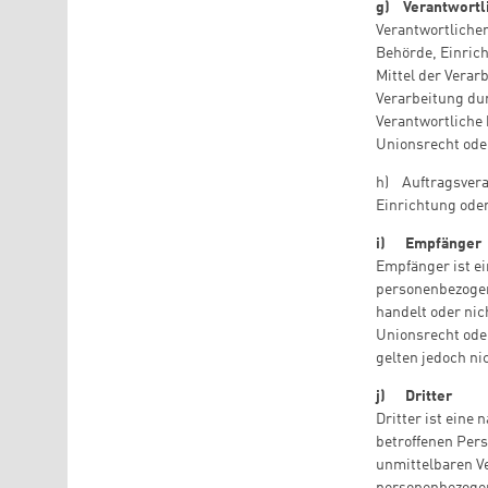
g) Verantwortli
Verantwortlicher
Behörde, Einrich
Mittel der Verar
Verarbeitung du
Verantwortliche
Unionsrecht ode
h) Auftragsverar
Einrichtung oder
i) Empfänger
Empfänger ist ei
personenbezogene
handelt oder ni
Unionsrecht ode
gelten jedoch ni
j) Dritter
Dritter ist eine
betroffenen Per
unmittelbaren Ve