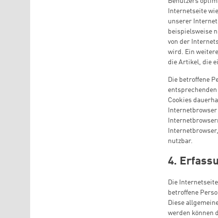
Benutzers optimi
Internetseite w
unserer Internet
beispielsweise n
von der Interne
wird. Ein weiter
die Artikel, die 
Die betroffene P
entsprechenden 
Cookies dauerhaf
Internetbrowser
Internetbrowsern
Internetbrowser,
nutzbar.
4. Erfass
Die Internetseit
betroffene Perso
Diese allgemeine
werden können d