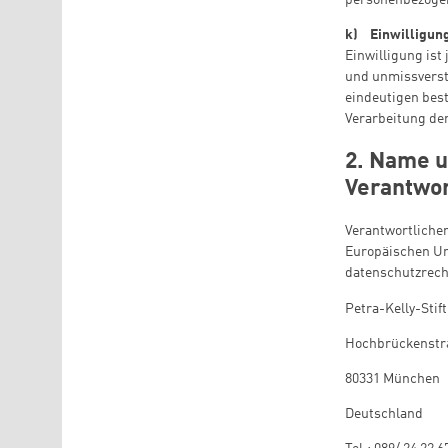
personenbezogen
k) Einwilligun
Einwilligung ist
und unmissverst
eindeutigen best
Verarbeitung de
2. Name u
Verantwor
Verantwortliche
Europäischen Un
datenschutzrecht
Petra-Kelly-Stif
Hochbrückenstr
80331 München
Deutschland