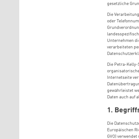
gesetzliche Grun
Die Verarbeitun
oder Telefonnumm
Grundverordnung
landesspezifisc
Unternehmen die
verarbeiteten p
Datenschutzerkl
Die Petra-Kelly-
organisatorisch
Internetseite v
Datenübertragun
gewährleistet w
Daten auch auf a
1. Begri
Die Datenschutze
Europäischen Ri
GVO) verwendet w