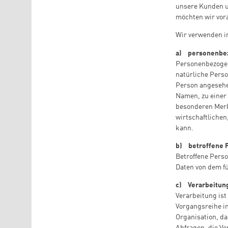
unsere Kunden un
möchten wir vora
Wir verwenden i
a) personenbe
Personenbezogene
natürliche Perso
Person angesehe
Namen, zu einer
besonderen Merk
wirtschaftlichen,
kann.
b) betroffene 
Betroffene Perso
Daten von dem fü
c) Verarbeitun
Verarbeitung ist
Vorgangsreihe i
Organisation, d
Abfragen, die V