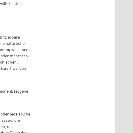
ewährleisten,
tifizierbare
ine natürliche
ennung wie einem
m oder mehreren
ychischen,
ifiziert werden
personenbezogene
 oder jede solche
fassen, die
sen, das
andere Form der