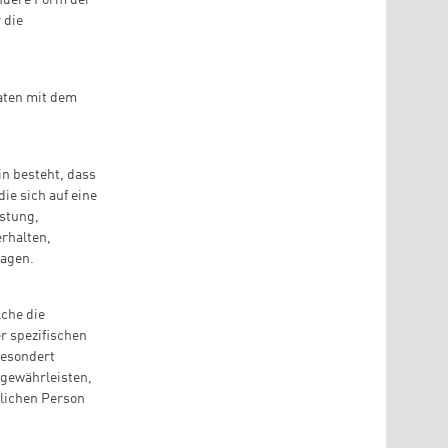
 die
aten mit dem
in besteht, dass
e sich auf eine
istung,
erhalten,
sagen.
lche die
r spezifischen
gesondert
gewährleisten,
rlichen Person