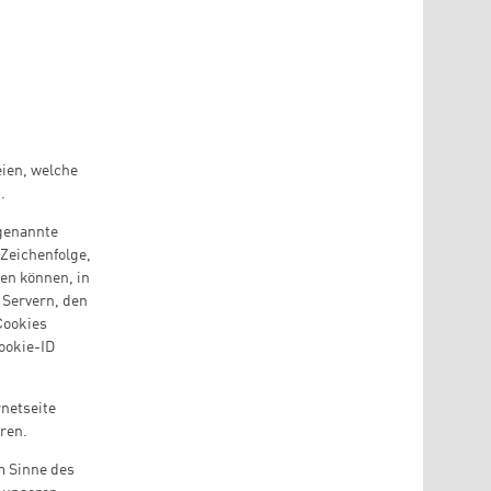
eien, welche
.
ogenannte
 Zeichenfolge,
en können, in
 Servern, den
Cookies
ookie-ID
rnetseite
ären.
m Sinne des