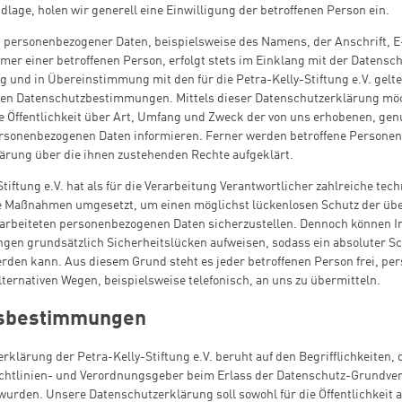
dlage, holen wir generell eine Einwilligung der betroffenen Person ein.
g personenbezogener Daten, beispielsweise des Namens, der Anschrift, 
er einer betroffenen Person, erfolgt stets im Einklang mit der Datensc
 und in Übereinstimmung mit den für die Petra-Kelly-Stiftung e.V. gelt
hen Datenschutzbestimmungen. Mittels dieser Datenschutzerklärung mö
 Öffentlichkeit über Art, Umfang und Zweck der von uns erhobenen, gen
ersonenbezogenen Daten informieren. Ferner werden betroffene Personen 
ärung über die ihnen zustehenden Rechte aufgeklärt.
Stiftung e.V. hat als für die Verarbeitung Verantwortlicher zahlreiche tec
e Maßnahmen umgesetzt, um einen möglichst lückenlosen Schutz der übe
erarbeiteten personenbezogenen Daten sicherzustellen. Dennoch können I
gen grundsätzlich Sicherheitslücken aufweisen, sodass ein absoluter Sc
erden kann. Aus diesem Grund steht es jeder betroffenen Person frei, p
lternativen Wegen, beispielsweise telefonisch, an uns zu übermitteln.
ffsbestimmungen
rklärung der Petra-Kelly-Stiftung e.V. beruht auf den Begrifflichkeiten, 
chtlinien- und Verordnungsgeber beim Erlass der Datenschutz-Grundve
urden. Unsere Datenschutzerklärung soll sowohl für die Öffentlichkeit a