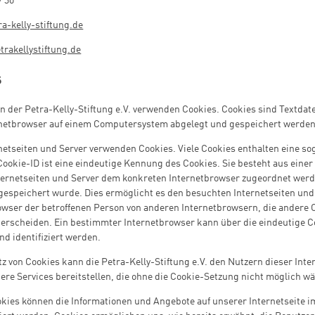
7 30
ra-kelly-stiftung.de
rakellystiftung.de
s
en der Petra-Kelly-Stiftung e.V. verwenden Cookies. Cookies sind Textdat
rnetbrowser auf einem Computersystem abgelegt und gespeichert werden
netseiten und Server verwenden Cookies. Viele Cookies enthalten eine s
Cookie-ID ist eine eindeutige Kennung des Cookies. Sie besteht aus einer
ternetseiten und Server dem konkreten Internetbrowser zugeordnet werd
gespeichert wurde. Dies ermöglicht es den besuchten Internetseiten und
owser der betroffenen Person von anderen Internetbrowsern, die andere 
terscheiden. Ein bestimmter Internetbrowser kann über die eindeutige C
d identifiziert werden.
z von Cookies kann die Petra-Kelly-Stiftung e.V. den Nutzern dieser Inte
ere Services bereitstellen, die ohne die Cookie-Setzung nicht möglich w
okies können die Informationen und Angebote auf unserer Internetseite i