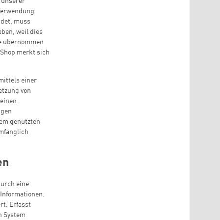
r unserer
 Verwendung
endet, muss
ben, weil dies
kie übernommen
e-Shop merkt sich
mittels einer
etzung von
 einen
igen
 dem genutzten
umfänglich
en
durch eine
 Informationen.
rt. Erfasst
en System