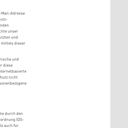
E-Mail-Adresse
hutz-
enden
chte unser
utzten und
mittels dieser
hnische und
r diese
nternetbasierte
hutz nicht
ersonenbezogene
die durch den
rordnung (DS-
ls auch für