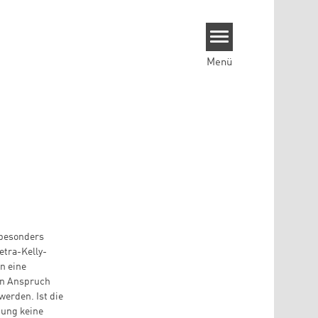
Menü
 besonders
etra-Kelly-
n eine
in Anspruch
erden. Ist die
tung keine