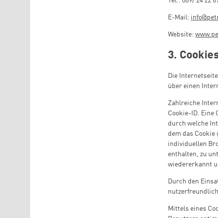
Tel.: 089/ 24 22 6
E-Mail:
info
@
pet
Website:
www.pet
3. Cookie
Die Internetseit
über einen Inte
Zahlreiche Inter
Cookie-ID. Eine 
durch welche In
dem das Cookie 
individuellen Br
enthalten, zu un
wiedererkannt un
Durch den Einsat
nutzerfreundlich
Mittels eines Co