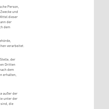
ische Person,
e Zwecke und
ittel dieser
kann der
ach dem
Behörde,
hen verarbeitet.
Stelle, der
en Dritten
 nach dem
n erhalten,
le außer der
ie unter der
sind, die