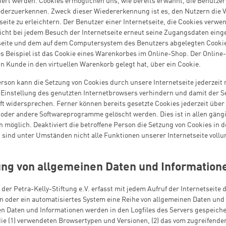
ert werden. Cookies ermöglichen uns, wie bereits erwähnt, die Benutze
iederzuerkennen. Zweck dieser Wiedererkennung ist es, den Nutzern die
seite zu erleichtern. Der Benutzer einer Internetseite, die Cookies verw
icht bei jedem Besuch der Internetseite erneut seine Zugangsdaten einge
tseite und dem auf dem Computersystem des Benutzers abgelegten Coo
es Beispiel ist das Cookie eines Warenkorbes im Online-Shop. Der Onlin
ein Kunde in den virtuellen Warenkorb gelegt hat, über ein Cookie.
erson kann die Setzung von Cookies durch unsere Internetseite jederzeit 
Einstellung des genutzten Internetbrowsers verhindern und damit der S
t widersprechen. Ferner können bereits gesetzte Cookies jederzeit über
 oder andere Softwareprogramme gelöscht werden. Dies ist in allen gäng
 möglich. Deaktiviert die betroffene Person die Setzung von Cookies in
 sind unter Umständen nicht alle Funktionen unserer Internetseite voll
ung von allgemeinen Daten und Information
e der Petra-Kelly-Stiftung e.V. erfasst mit jedem Aufruf der Internetseite 
n oder ein automatisiertes System eine Reihe von allgemeinen Daten und
n Daten und Informationen werden in den Logfiles des Servers gespeiche
ie (1) verwendeten Browsertypen und Versionen, (2) das vom zugreifend