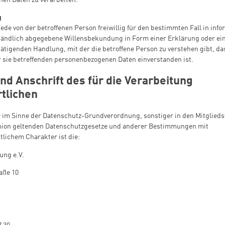
en Daten zu verarbeiten.
g
 jede von der betroffenen Person freiwillig für den bestimmten Fall in inf
ändlich abgegebene Willensbekundung in Form einer Erklärung oder ein
ätigenden Handlung, mit der die betroffene Person zu verstehen gibt, das
r sie betreffenden personenbezogenen Daten einverstanden ist.
nd Anschrift des für die Verarbeitung
tlichen
r im Sinne der Datenschutz-Grundverordnung, sonstiger in den Mitglieds
ion geltenden Datenschutzgesetze und anderer Bestimmungen mit
lichem Charakter ist die:
tung e.V.
aße 10