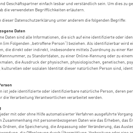
d Geschäftspartner einfach lesbar und verständlich sein. Um dies zu g
b die verwendeten Begrifflichkeiten erläutern.
n dieser Datenschutzerklärung unter anderem die folgenden Begriffe:
zogene Daten
 Daten sind alle Informationen, die sich auf eine identifizierte oder iden
n (im Folgenden „betroffene Person“) beziehen. Als identifizierbar wird e
n, die direkt oder indirekt, insbesondere mittels Zuordnung zu einer K
 Kennnummer, zu Standortdaten, zu einer Online-Kennung oder zu eine
malen, die Ausdruck der physischen, physiologischen, genetischen, ps
 kulturellen oder sozialen Identität dieser natürlichen Person sind, ident
Person
n ist jede identifizierte oder identifizierbare natürliche Person, deren 
r die Verarbeitung Verantwortlichen verarbeitet werden.
g
 jeder mit oder ohne Hilfe automatisierter Verfahren ausgeführte Vorgang
m Zusammenhang mit personenbezogenen Daten wie das Erheben, das Er
as Ordnen, die Speicherung, die Anpassung oder Veränderung, das Ausle
erwendung, die Offenlegung durch Übermittlung, Verbreitung oder eine 