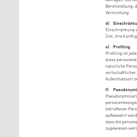
Bereitstellung, 
Vernichtung.
d) Einschränku
Einschränkung d
Ziel, ihre künft
e) Profiling
Profiling ist je
diese personenb
natürliche Perso
wirtschaftlicher
Aufenthaltsort o
f) Pseudonymi
Pseudonymisierun
personenbezogen
betroffenen Per
aufbewahrt werd
dass die persone
zugewiesen wer