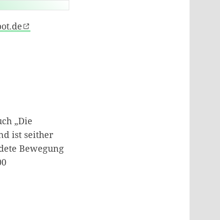
ot.de
uch „Die
 ist seither
ündete Bewegung
00