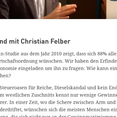
d mit Christian Felber
n-Studie aus dem Jahr 2010 zeigt, dass sich 88% all
rtschaftsordnung wünschen. Wir haben den Erfinde
nomie eingeladen um ihn zu fragen: Wie kann ein
ehen?
Steueroasen für Reiche, Dieselskandal und kein End
em westlichen Zuschnitts kennt nur wenige Gewinne
erer. In einer Zeit, wo die Schere zwischen Arm un
derdriftet, wünschen sich die meisten Menschen ei
ung, die sich nicht nur an der Gewinnmaximierung o