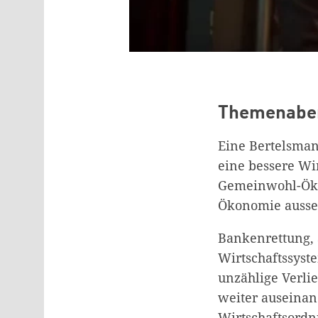
Themenaben
Eine Bertelsman
eine bessere Wi
Gemeinwohl-Öko
Ökonomie auss
Bankenrettung, 
Wirtschaftssyst
unzählige Verli
weiter auseinan
Wirtschaftsordn