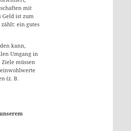
schaften mit
s Geld ist zum
zählt: ein gutes
rden kann,
ialen Umgang in
 Ziele müssen
emeinwohlwerte
n (z. B.
f unserem