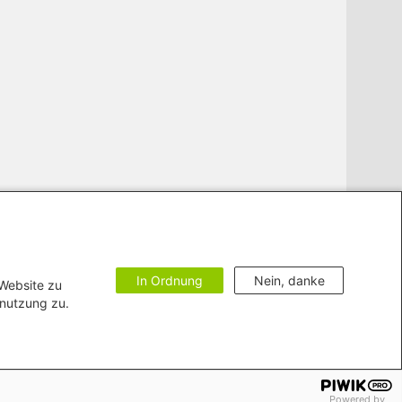
In Ordnung
Nein, danke
 Website zu
enutzung zu.
zur Barrierefreiheit
Impressum
Bildnachweise
Powered by