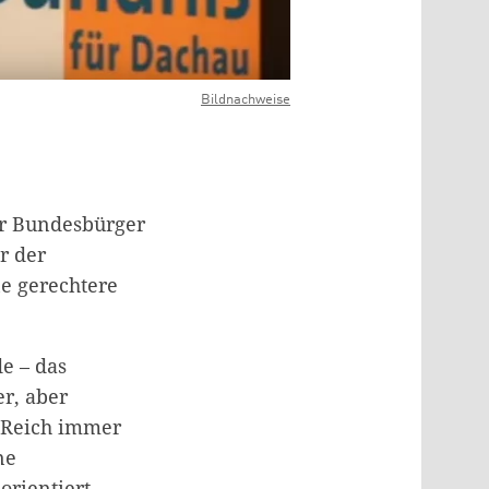
Bildnachweise
er Bundesbürger
r der
e gerechtere
e – das
r, aber
d Reich immer
ne
rientiert,