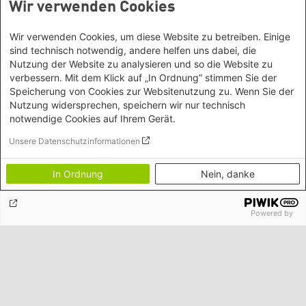
Wir verwenden Cookies
Petra-Kelly-Stiftung
Bayerisches Bildungswerk für Demokratie und Ökologie
Wir verwenden Cookies, um diese Website zu betreiben. Einige
in der Heinrich-Böll-Stiftung e.V.
Social Links
sind technisch notwendig, andere helfen uns dabei, die
Nutzung der Website zu analysieren und so die Website zu
verbessern. Mit dem Klick auf „In Ordnung“ stimmen Sie der
Instagram
Wegbeschreibung
Speicherung von Cookies zur Websitenutzung zu. Wenn Sie der
Hochbrückenstr. 10
TikTok
Nutzung widersprechen, speichern wir nur technisch
Heinrich-Böll-Stiftungen
80331 München
notwendige Cookies auf Ihrem Gerät.
LinkedIn
Tel. 089/ 24 22 67 30
Heinrich-Böll-Stiftung e.V.
Unsere Datenschutzinformationen
Fax 089/ 24 22 67 47
Bundesstiftung
YouTube
Email:
info@petra-kelly-stiftung.de
Internationale Büros
Heinrich-Böll-Stiftungen in den
In Ordnung
Nein, danke
Spotify
Bundesländern
Asien
Geschäftsstelle
Baden-Württemberg
Facebook
Büro Peking - China
Sie wollen mehr über unsere Arbeit wissen? Sie haben
Bayern
Powered by
Threads
Büro Neu-Delhi - Indien
noch Fragen zu einer unserer Veranstaltungen? Sie
Berlin
haben eine interessante Anregung? Das
Büro Phnom Penh - Kambodscha
Mastodon
Brandenburg
Team unserer Geschäftsstelle
gibt Ihnen gerne Auskunft.
Büro Südostasien
Bremen
Büro Seoul - Ostasien | Globaler
Ansonsten kontaktieren Sie uns gerne auch über unsere
Hamburg
Social Media Kanäle!
Dialog
Hessen