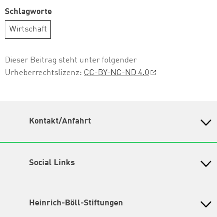
Schlagworte
Wirtschaft
Dieser Beitrag steht unter folgender
Urheberrechtslizenz:
CC-BY-NC-ND 4.0
Kontakt/Anfahrt
Petra-Kelly-Stiftung
Bayerisches Bildungswerk für Demokratie und Ökologie
in der Heinrich-Böll-Stiftung e.V.
Social Links
Instagram
Wegbeschreibung
Hochbrückenstr. 10
TikTok
Heinrich-Böll-Stiftungen
80331 München