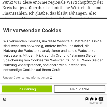
Punkt war diese enorme regionale Wertschöpfung: der
Kreis hat jetzt überdurchschnittliche Wirtschafts- und
Finanzzahlen. Ich glaube, das bleibt abhängen. Also
diese gute Mischung zwischen Zukunft, nachhaltige
Regionalentwicklung, regionale Wertschöpfung und
wirtschaftlicher Aufschwung.
Wir verwenden Cookies
Wir verwenden Cookies, um diese Website zu betreiben. Einige
sind technisch notwendig, andere helfen uns dabei, die
Mandy Schielke:
Bertram Fleck Vielen Dank für dieses
Nutzung der Website zu analysieren und so die Website zu
interessante und sehr inspirierende Gespräch.
verbessern. Mit dem Klick auf „In Ordnung“ stimmen Sie der
Speicherung von Cookies zur Websitenutzung zu. Wenn Sie der
Nutzung widersprechen, speichern wir nur technisch
notwendige Cookies auf Ihrem Gerät.
Bertram Fleck:
Vielen Dank, Frau Schielke!
Unsere Datenschutzinformationen
In Ordnung
Nein, danke
Outro:
Wenn ihr mehr hören wollt, abonniert
Böll.Regional in der Podcast App Eurer Wahl, wie
beispielsweise Apple Podcast, Spotify oder Soundcloud.
Powered by