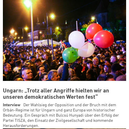
Ungarn: „Trotz aller Angriffe hielten wir an
unseren demokratischen Werten fest“
Interview
Der Wahlsieg der Opposition und der Bruch mit dem
Orbán-Regime ist für Ungarn und ganz Europa von historischer
Bedeutung. Ein Gespräch mit Bulcsú Hunyadi über den Erfolg der
Partei TISZA, den Einsatz der Zivilgesellschaft und kommende
Herausforderungen.