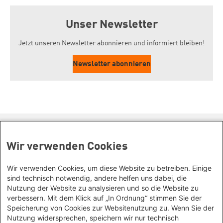
Unser Newsletter
Jetzt unseren Newsletter abonnieren und informiert bleiben!
Newsletter abonnieren
Kontakt/Anfahrt
Wir verwenden Cookies
Petra-Kelly-Stiftung
Bayerisches Bildungswerk für Demokratie und Ökologie
Wir verwenden Cookies, um diese Website zu betreiben. Einige
in der Heinrich-Böll-Stiftung e.V.
Social Links
sind technisch notwendig, andere helfen uns dabei, die
Nutzung der Website zu analysieren und so die Website zu
Wegbeschreibung
verbessern. Mit dem Klick auf „In Ordnung“ stimmen Sie der
Instagram
Hochbrückenstr. 10
Speicherung von Cookies zur Websitenutzung zu. Wenn Sie der
80331 München
TikTok
Nutzung widersprechen, speichern wir nur technisch
Heinrich-Böll-Stiftungen