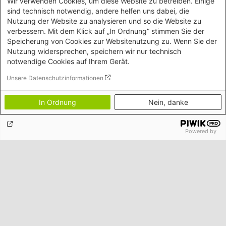
Wir verwenden Cookies, um diese Website zu betreiben. Einige
Das Studio Ismail Kadaré
sind technisch notwendig, andere helfen uns dabei, die
Ein Artikel von Wolfgang Sréter über den albanischen Schriftsteller
Nutzung der Website zu analysieren und so die Website zu
Ismail Kadaré.
verbessern. Mit dem Klick auf „In Ordnung“ stimmen Sie der
Speicherung von Cookies zur Websitenutzung zu. Wenn Sie der
Parteienfinanzierung in Frankreich und
Nutzung widersprechen, speichern wir nur technisch
Deutschland: Der Preis der Demokratie
notwendige Cookies auf Ihrem Gerät.
Hintergrundanalyse
Am 12. und 19. Juni 2022 finden die
Unsere Datenschutzinformationen
Parlamentswahlen in Frankreich statt, die maßgeblich über die
finanzielle Ausstattung der Parteien entscheiden. Grund genug, um
sich das System der Parteienfinanzierung in Frankreich und
In Ordnung
Nein, danke
Deutschland genauer anzuschauen.
Powered by