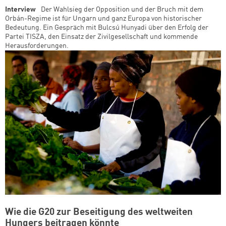
Interview
Der Wahlsieg der Opposition und der Bruch mit dem
Orbán-Regime ist für Ungarn und ganz Europa von historischer
Bedeutung. Ein Gespräch mit Bulcsú Hunyadi über den Erfolg der
Partei TISZA, den Einsatz der Zivilgesellschaft und kommende
Herausforderungen.
Wie die G20 zur Beseitigung des weltweiten
Hungers beitragen könnte