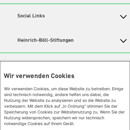
Petra-Kelly-Stiftung
Bayerisches Bildungswerk für Demokratie und Ökologie
in der Heinrich-Böll-Stiftung e.V.
Social Links
Instagram
Wegbeschreibung
Hochbrückenstr. 10
TikTok
Heinrich-Böll-Stiftungen
80331 München
LinkedIn
Tel. 089/ 24 22 67 30
Heinrich-Böll-Stiftung e.V.
Fax 089/ 24 22 67 47
Bundesstiftung
YouTube
Email:
info@petra-kelly-stiftung.de
Internationale Büros
Heinrich-Böll-Stiftungen in den
Spotify
Bundesländern
Wir verwenden Cookies
Asien
Geschäftsstelle
Baden-Württemberg
Facebook
Büro Peking - China
Sie wollen mehr über unsere Arbeit wissen? Sie haben
Bayern
Wir verwenden Cookies, um diese Website zu betreiben. Einige
Threads
Büro Neu-Delhi - Indien
noch Fragen zu einer unserer Veranstaltungen? Sie
Berlin
sind technisch notwendig, andere helfen uns dabei, die
haben eine interessante Anregung? Das
Büro Phnom Penh - Kambodscha
Nutzung der Website zu analysieren und so die Website zu
Mastodon
Brandenburg
Team unserer Geschäftsstelle
gibt Ihnen gerne Auskunft.
Büro Südostasien
verbessern. Mit dem Klick auf „In Ordnung“ stimmen Sie der
Bremen
Speicherung von Cookies zur Websitenutzung zu. Wenn Sie der
Büro Seoul - Ostasien | Globaler
Ansonsten kontaktieren Sie uns gerne auch über unsere
Hamburg
Nutzung widersprechen, speichern wir nur technisch
Social Media Kanäle!
Dialog
Hessen
notwendige Cookies auf Ihrem Gerät.
Unsere Räumlichkeiten sind leider nicht barrierefrei, wir
Afrika
Mecklenburg-Vorpommern