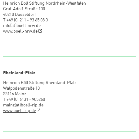
Heinrich Böll Stiftung Nordrhein-Westfalen
Graf-Adolf-Straße 100
40210 Düsseldorf
T +49 (0) 211 - 93 65 08 0
info[at]boell-nrw.de
www.boell-nrw.de
Rheinland-Pfalz
Heinrich Böll Stiftung Rheinland-Pfalz
Walpodenstraße 10
55116 Mainz
T +49 (0) 6131 - 905260
mainz(at)boell-rlp.de
www.boell-rlp.de