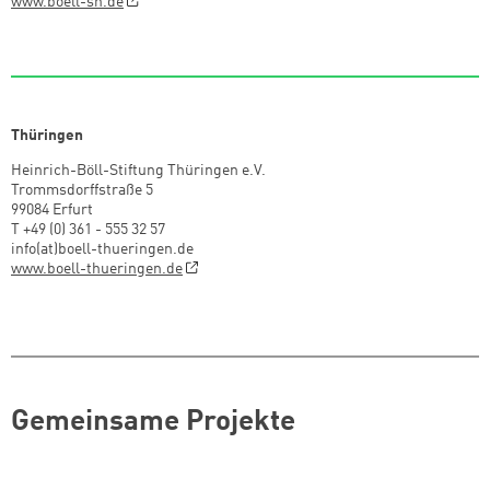
www.boell-sh.de
Thüringen
Heinrich-Böll-Stiftung Thüringen e.V.
Trommsdorffstraße 5
99084 Erfurt
T +49 (0) 361 - 555 32 57
info(at)boell-thueringen.de
www.boell-thueringen.de
Gemeinsame Projekte