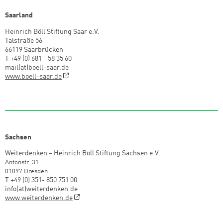
Saarland
Heinrich Böll Stiftung Saar e.V.
Talstraße 56
66119 Saarbrücken
T +49 (0) 681 - 58 35 60
mail(at)boell-saar.de
www.boell-saar.de
Sachsen
Weiterdenken – Heinrich Böll Stiftung Sachsen e.V.
Antonstr. 31
01097 Dresden
T +49 (0) 351- 850 751 00
info(at)weiterdenken.de
www.weiterdenken.de