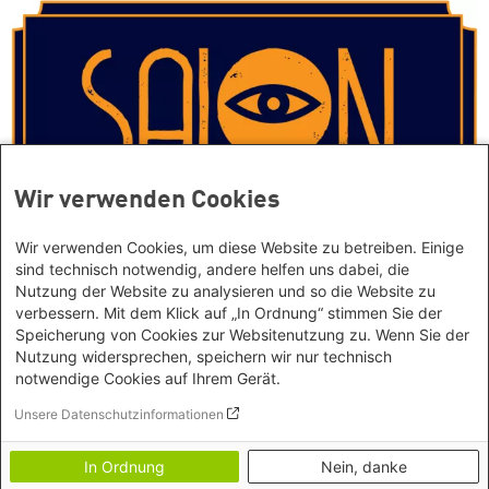
Wir verwenden Cookies
Wir verwenden Cookies, um diese Website zu betreiben. Einige
sind technisch notwendig, andere helfen uns dabei, die
Nutzung der Website zu analysieren und so die Website zu
verbessern. Mit dem Klick auf „In Ordnung“ stimmen Sie der
Speicherung von Cookies zur Websitenutzung zu. Wenn Sie der
Das gute Leben für ALLE
Nutzung widersprechen, speichern wir nur technisch
notwendige Cookies auf Ihrem Gerät.
Das Projekt „Salon des guten Lebens“ ist eine digitale
Veranstaltungsreihe für ALLE, die sich auf der Suche nach dem guten
Unsere Datenschutzinformationen
Leben befinden. In den Salons wird diskutiert, inspiriert und
angestiftet. Aufzeichnungen aller acht Salons jetzt auf YouTube.
In Ordnung
Nein, danke