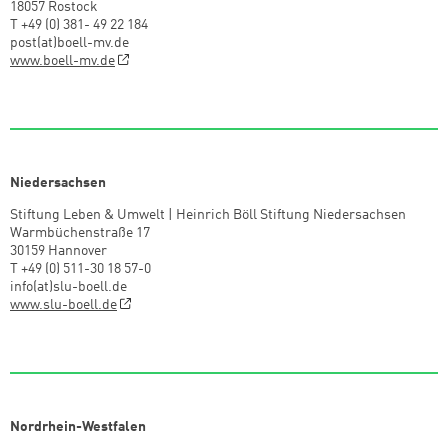
18057 Rostock
T +49 (0) 381- 49 22 184
post(at)boell-mv.de
www.boell-mv.de
Niedersachsen
Stiftung Leben & Umwelt | Heinrich Böll Stiftung Niedersachsen
Warmbüchenstraße 17
30159 Hannover
T +49 (0) 511-30 18 57-0
info(at)slu-boell.de
www.slu-boell.de
Nordrhein-Westfalen