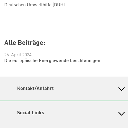
Deutschen Umwelthilfe (DUH).
Alle Beiträge:
26. April 2024
Die europäische Energiewende beschleunigen
Kontakt/Anfahrt
Petra-Kelly-Stiftung
Bayerisches Bildungswerk für Demokratie und Ökologie
in der Heinrich-Böll-Stiftung e.V.
Social Links
Wegbeschreibung
Instagram