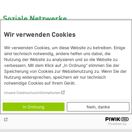
Soziale Netzwerke
Wir verwenden Cookies
Facebook
X (Twitter)
Wir verwenden Cookies, um diese Website zu betreiben. Einige
sind technisch notwendig, andere helfen uns dabei, die
SoundCloud
YouTube
Nutzung der Website zu analysieren und so die Website zu
verbessern. Mit dem Klick auf „In Ordnung“ stimmen Sie der
Speicherung von Cookies zur Websitenutzung zu. Wenn Sie der
Instagram
Spotify
Nutzung widersprechen, speichern wir nur technisch
notwendige Cookies auf Ihrem Gerät.
Mastodon
Threads
Unsere Datenschutzinformationen
In Ordnung
Nein, danke
Unser Newsletter
Powered by
Jetzt unseren Newsletter abonnieren und informiert bleiben!