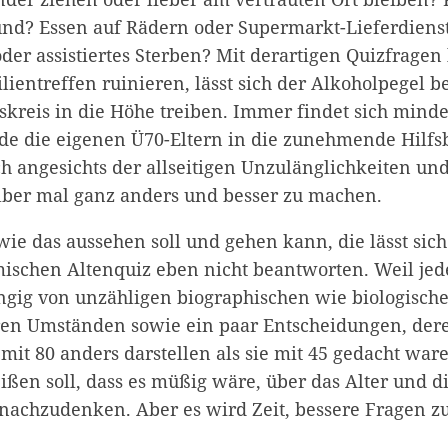
nd? Essen auf Rädern oder Supermarkt-Lieferdiens
er assistiertes Sterben? Mit derartigen Quizfragen 
lientreffen ruinieren, lässt sich der Alkoholpegel b
kreis in die Höhe treiben. Immer findet sich minde
ade die eigenen Ü70-Eltern in die zunehmende Hilfsb
ich angesichts der allseitigen Unzulänglichkeiten u
lber mal ganz anders und besser zu machen.
wie das aussehen soll und gehen kann, die lässt sic
ischen Altenquiz eben nicht beantworten. Weil je
ängig von unzähligen biographischen wie biologisch
en Umständen sowie ein paar Entscheidungen, dere
mit 80 anders darstellen als sie mit 45 gedacht war
ißen soll, dass es müßig wäre, über das Alter und d
nachzudenken. Aber es wird Zeit, bessere Fragen zu