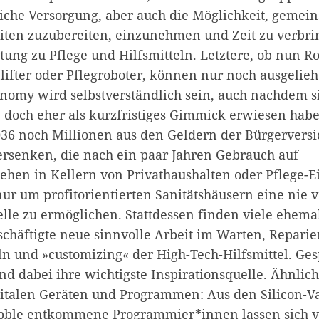
liche Versorgung, aber auch die Möglichkeit, gemei
ten zuzubereiten, einzunehmen und Zeit zu verbri
ung zu Pflege und Hilfsmitteln. Letztere, ob nun Rol
nlifter oder Pflegroboter, können nur noch ausgelie
onomy wird selbstverständlich sein, auch nachdem si
e doch eher als kurzfristiges Gimmick erwiesen hab
36 noch Millionen aus den Geldern der Bürgerversi
ersenken, die nach ein paar Jahren Gebrauch auf
en in Kellern von Privathaushalten oder Pflege-E
ur um profitorientierten Sanitätshäusern eine nie 
e zu ermöglichen. Stattdessen finden viele ehemal
chäftigte neue sinnvolle Arbeit im Warten, Reparie
n und »customizing« der High-Tech-Hilfsmittel. Ge
d dabei ihre wichtigste Inspirationsquelle. Ähnlich 
italen Geräten und Programmen: Aus den Silicon-Va
ble entkommene Programmier*innen lassen sich v