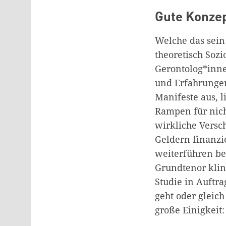
Gute Konzep
Welche das sein
theoretisch Soz
Gerontolog*inne
und Erfahrungen
Manifeste aus, 
Rampen für nich
wirkliche Versc
Geldern finanzi
weiterführen b
Grundtenor kling
Studie in Auftr
geht oder gleic
große Einigkeit: