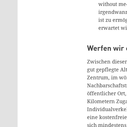
without me«
irgendwann 
ist zu erm
erwartet wi
Werfen wir 
Zwischen diesen
gut gepflegte Al
Zentrum, im wör
Nachbarschaftstr
öffentlicher Or
Kilometern Zuga
Individualverke
eine kostenfrei
sich mindestens