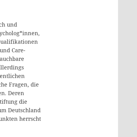
sch und
sycholog*innen,
ualifikationen
 und Care-
rauchbare
llerdings
entlichen
che Fragen, die
en. Deren
tiftung die
 um Deutschland
Punkten herrscht