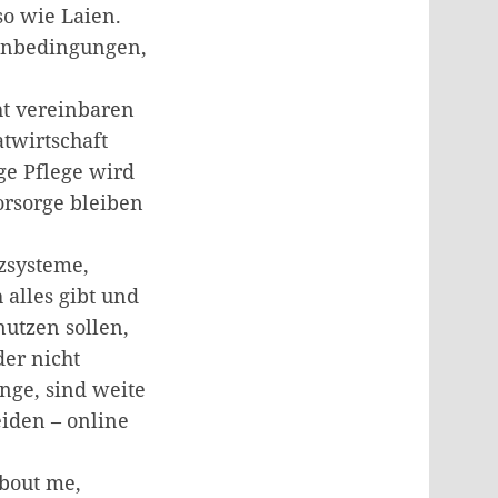
uso wie Laien.
enbedingungen,
ht vereinbaren
atwirtschaft
ge Pflege wird
orsorge bleiben
nzsysteme,
 alles gibt und
nutzen sollen,
er nicht
unge, sind weite
iden – online
bout me,