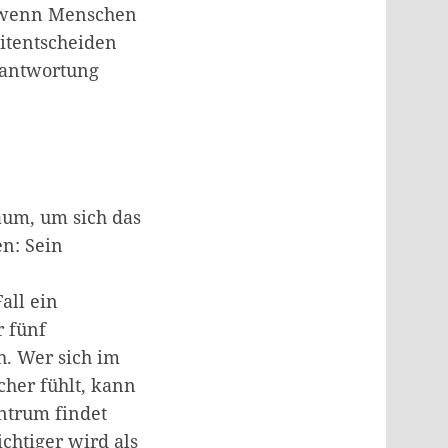
ch wenn Menschen
itentscheiden
rantwortung
aum, um sich das
en: Sein
all ein
r fünf
h. Wer sich im
cher fühlt, kann
ntrum findet
chtiger wird als