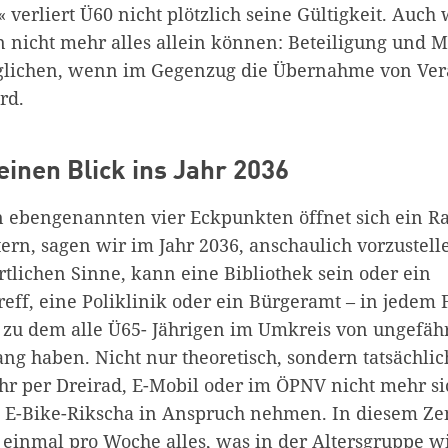
 verliert Ü60 nicht plötzlich seine Gültigkeit. Au
nicht mehr alles allein können: Beteiligung und M
öglichen, wenn im Gegenzug die Übernahme von Ve
rd.
einen Blick ins Jahr 2036
 ebengenannten vier Eckpunkten öffnet sich ein R
tern, sagen wir im Jahr 2036, anschaulich vorzustell
tlichen Sinne, kann eine Bibliothek sein oder ein
eff, eine Poliklinik oder ein Bürgeramt – in jedem F
t, zu dem alle Ü65- Jährigen im Umkreis von ungefäh
ng haben. Nicht nur theoretisch, sondern tatsächlic
hr per Dreirad, E-Mobil oder im ÖPNV nicht mehr si
e E-Bike-Rikscha in Anspruch nehmen. In diesem Ze
 einmal pro Woche alles, was in der Altersgruppe wi