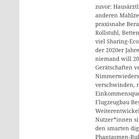
zuvor: Hausärzt
anderen Mahlzei
praxisnahe Berat
Rollstuhl, Bette
viel Sharing-Ec
der 2020er Jahr
niemand will 20
Gerätschaften v
Nimmerwiederseh
verschwinden, n
Einkommensquell
Flugzeugbau Bes
Weiterentwickel
Nutzer*innen sin
den smarten dig
Phantasmen-Bub