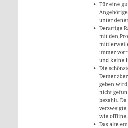
Für eine gu
Angehörige
unter denen
Derartige R
mit den Pro
mittlerweil
immer vorra
und keine l
Die schönst
Demenzberat
geben wird,
nicht gefu
bezahlt. Da
verzweigte
wie offline.
Das alte em