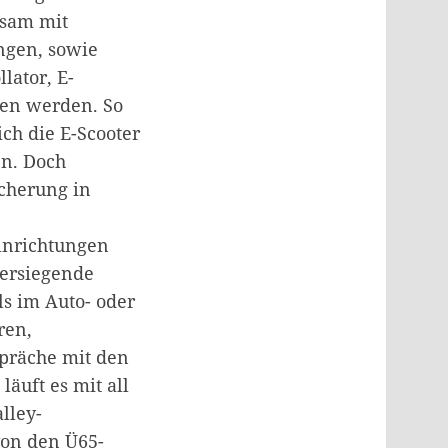
nsam mit
ngen, sowie
lator, E-
hen werden. So
ch die E-Scooter
en. Doch
cherung in
inrichtungen
versiegende
s im Auto- oder
ren,
spräche mit den
läuft es mit all
lley-
on den Ü65-