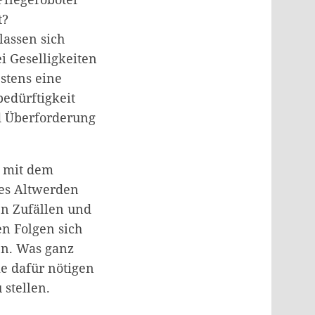
t?
lassen sich
ei Geselligkeiten
stens eine
edürftigkeit
nd Überforderung
h mit dem
des Altwerden
en Zufällen und
n Folgen sich
en. Was ganz
ie dafür nötigen
 stellen.