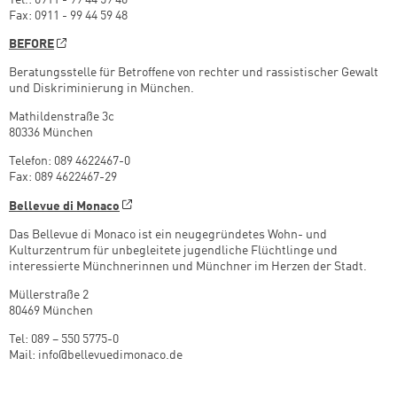
Tel.: 0911 - 99 44 59 46
Fax: 0911 - 99 44 59 48
BEFORE
Beratungsstelle für Betroffene von rechter und rassistischer Gewalt
und Diskriminierung in München.
Mathildenstraße 3c
80336 München
Telefon: 089 4622467-0
Fax: 089 4622467-29
Bellevue di Monaco
Das Bellevue di Monaco ist ein neugegründetes Wohn- und
Kulturzentrum für unbegleitete jugendliche Flüchtlinge und
interessierte Münchnerinnen und Münchner im Herzen der Stadt.
Müllerstraße 2
80469 München
Tel: 089 – 550 5775-0
Mail: info@bellevuedimonaco.de