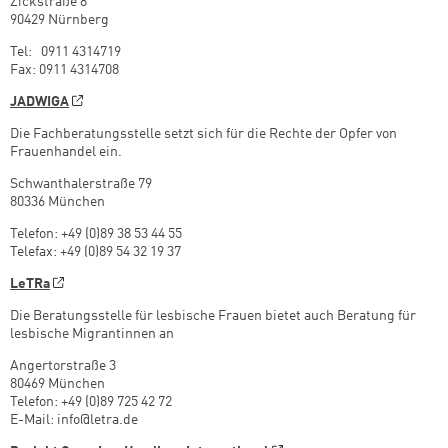
Zickstraße 8
90429 Nürnberg
Tel: 0911 4314719
Fax: 0911 4314708
JADWIGA
Die Fachberatungsstelle setzt sich für die Rechte der Opfer von
Frauenhandel ein.
Schwanthalerstraße 79
80336 München
Telefon: +49 (0)89 38 53 44 55
Telefax: +49 (0)89 54 32 19 37
LeTRa
Die Beratungsstelle für lesbische Frauen bietet auch Beratung für
lesbische Migrantinnen an
Angertorstraße 3
80469 München
Telefon: +49 (0)89 725 42 72
E-Mail: info@letra.de