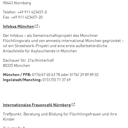
90443 Nürnberg
Telefon: +49 911 423457-0
Fax: +49 911 423457-20
Infobus München
:
Der Infobus – als Gemeinschaftsprojekt des Münchner
Flüchtlingsrats und von amnesty international München gegründet –
ist ein Streetwork-Projekt und eine erste außerbehördliche
Anlaufstelle für Asylsuchende in München
Dachauer Str. 21a (Hinterhof)
80335 München
München / FFB:
0176/67 60 63 78 oder 0176/ 29 89 89 02
Ingolstadt/Manching:
0151/55 71 37 69
Internationales Frauencafé Nürnberg
Treffpunkt, Beratung und Bildung für Flüchtlingsfrauen und ihre
Kinder