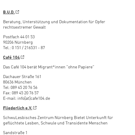
B.U.D.
Beratung, Unterstützung und Dokumentation für Opfer
rechtsextremer Gewalt
Postfach 44 01 53
90206 Nürnberg
Tel.: 0 151 / 216531 - 87
Café 104
Das Café 104 berät Migrant*innen "ohne Papiere"
Dachauer Straße 161
80636 München
Tel: 089 45 20 76 56
Fax: 089 45 20 76 57
E-mail: info[at]cafe104.de
Fliederlich e.V.
SchwuLesbisches Zentrum Nürnberg Bietet Unterkunft für
geflüchtete Lesben, Schwule und Transidente Menschen
Sandstraße 1