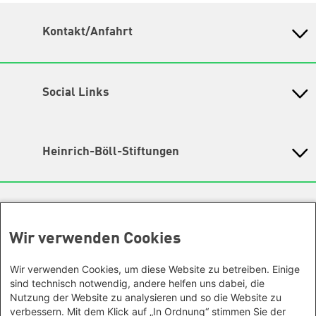
Kontakt/Anfahrt
Petra-Kelly-Stiftung
Bayerisches Bildungswerk für Demokratie und Ökologie
in der Heinrich-Böll-Stiftung e.V.
Social Links
Instagram
Wegbeschreibung
Hochbrückenstr. 10
TikTok
Heinrich-Böll-Stiftungen
80331 München
LinkedIn
Tel. 089/ 24 22 67 30
Heinrich-Böll-Stiftung e.V.
Fax 089/ 24 22 67 47
Bundesstiftung
YouTube
Email:
info@petra-kelly-stiftung.de
Internationale Büros
Heinrich-Böll-Stiftungen in den
Spotify
Bundesländern
Wir verwenden Cookies
Asien
Geschäftsstelle
Baden-Württemberg
Facebook
Büro Peking - China
Sie wollen mehr über unsere Arbeit wissen? Sie haben
Bayern
Wir verwenden Cookies, um diese Website zu betreiben. Einige
Threads
Büro Neu-Delhi - Indien
noch Fragen zu einer unserer Veranstaltungen? Sie
Berlin
sind technisch notwendig, andere helfen uns dabei, die
haben eine interessante Anregung? Das
Büro Phnom Penh - Kambodscha
Nutzung der Website zu analysieren und so die Website zu
Mastodon
Brandenburg
Team unserer Geschäftsstelle
gibt Ihnen gerne Auskunft.
Büro Südostasien
verbessern. Mit dem Klick auf „In Ordnung“ stimmen Sie der
Bremen