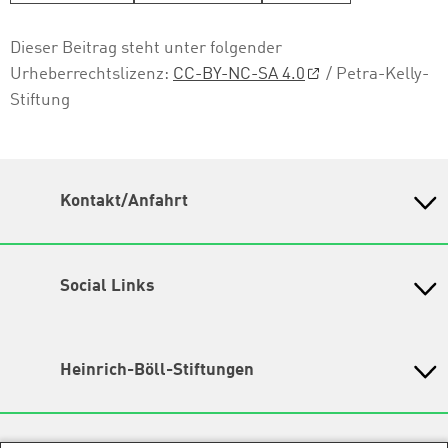
Dieser Beitrag steht unter folgender
Urheberrechtslizenz:
CC-BY-NC-SA 4.0
/ Petra-Kelly-
Stiftung
Kontakt/Anfahrt
Petra-Kelly-Stiftung
Bayerisches Bildungswerk für Demokratie und Ökologie
in der Heinrich-Böll-Stiftung e.V.
Social Links
Instagram
Wegbeschreibung
Hochbrückenstr. 10
TikTok
Heinrich-Böll-Stiftungen
80331 München
LinkedIn
Tel. 089/ 24 22 67 30
Heinrich-Böll-Stiftung e.V.
Fax 089/ 24 22 67 47
Bundesstiftung
YouTube