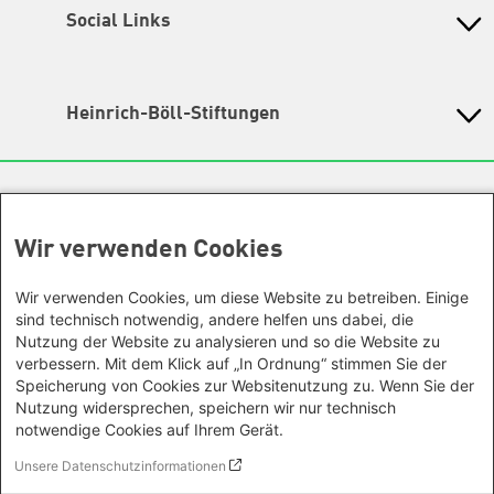
in der Heinrich-Böll-Stiftung e.V.
Social Links
Instagram
Wegbeschreibung
Hochbrückenstr. 10
TikTok
Heinrich-Böll-Stiftungen
80331 München
LinkedIn
Tel. 089/ 24 22 67 30
Heinrich-Böll-Stiftung e.V.
Fax 089/ 24 22 67 47
Bundesstiftung
YouTube
Email:
info@petra-kelly-stiftung.de
Internationale Büros
Heinrich-Böll-Stiftungen in den
Spotify
Bundesländern
Wir verwenden Cookies
Asien
Geschäftsstelle
Baden-Württemberg
Facebook
Büro Peking - China
Sie wollen mehr über unsere Arbeit wissen? Sie haben
Bayern
Wir verwenden Cookies, um diese Website zu betreiben. Einige
Threads
Büro Neu-Delhi - Indien
noch Fragen zu einer unserer Veranstaltungen? Sie
Berlin
sind technisch notwendig, andere helfen uns dabei, die
haben eine interessante Anregung? Das
Büro Phnom Penh - Kambodscha
Nutzung der Website zu analysieren und so die Website zu
Mastodon
Brandenburg
Team unserer Geschäftsstelle
gibt Ihnen gerne Auskunft.
Büro Südostasien
verbessern. Mit dem Klick auf „In Ordnung“ stimmen Sie der
Bremen
Speicherung von Cookies zur Websitenutzung zu. Wenn Sie der
Büro Seoul - Ostasien | Globaler
Ansonsten kontaktieren Sie uns gerne auch über unsere
Hamburg
Nutzung widersprechen, speichern wir nur technisch
Social Media Kanäle!
Dialog
Hessen
notwendige Cookies auf Ihrem Gerät.
Unsere Räumlichkeiten sind leider nicht barrierefrei, wir
Afrika
Mecklenburg-Vorpommern
bemühen uns aber barrierefreie Veranstaltungsorte
Unsere Datenschutzinformationen
Büro Horn von Afrika -
Footer menu
Datenschutzinformation
Niedersachsen
auszuwählen. Nähere Informationen finden Sie in der