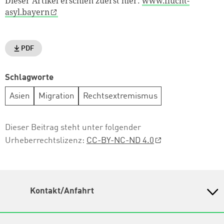
Dieser Artikel erschien zuerst hier:
www.flucht-
asyl.bayern
PDF
Schlagworte
Asien
Migration
Rechtsextremismus
Dieser Beitrag steht unter folgender
Urheberrechtslizenz:
CC-BY-NC-ND 4.0
Kontakt/Anfahrt
Petra-Kelly-Stiftung
Bayerisches Bildungswerk für Demokratie und Ökologie