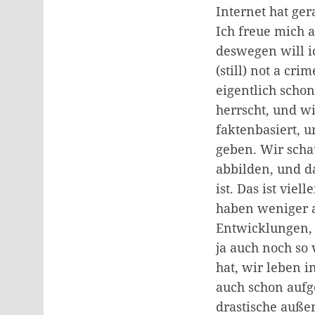
Internet hat ger
Ich freue mich a
deswegen will i
(still) not a cri
eigentlich schon
herrscht, und w
faktenbasiert, u
geben. Wir scha
abbilden, und d
ist. Das ist vie
haben weniger al
Entwicklungen, 
ja auch noch so 
hat, wir leben i
auch schon aufge
drastische auße