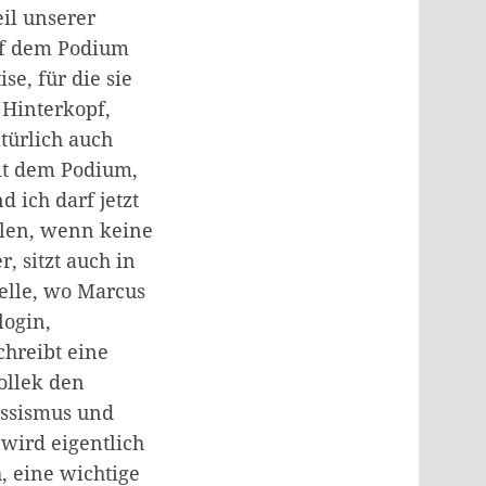
eil unserer
auf dem Podium
se, für die sie
 Hinterkopf,
atürlich auch
mit dem Podium,
 ich darf jetzt
llen, wenn keine
, sitzt auch in
telle, wo Marcus
login,
chreibt eine
ollek den
assismus und
 wird eigentlich
, eine wichtige