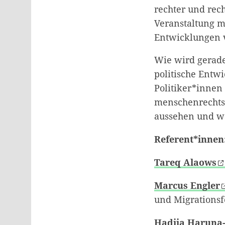
rechter und rech
Veranstaltung m
Entwicklungen v
Wie wird gerade
politische Entw
Politiker*innen
menschenrechtso
aussehen und wa
Referent*innen
Tareq Alaows
Marcus Engler
und Migrationsf
Hadija Haruna