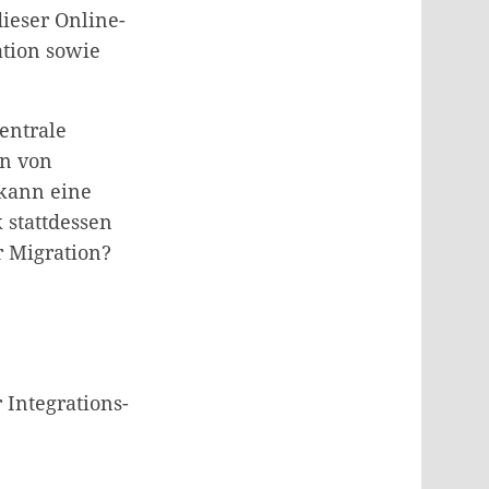
dieser Online-
tion sowie
entrale
en von
 kann eine
 stattdessen
r Migration?
 Integrations-