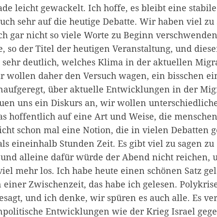
ade leicht gewackelt. Ich hoffe, es bleibt eine stabi
uch sehr auf die heutige Debatte. Wir haben viel zu
ch gar nicht so viele Worte zu Beginn verschwenden.
me, so der Titel der heutigen Veranstaltung, und diese
 sehr deutlich, welches Klima in der aktuellen Migr
ir wollen daher den Versuch wagen, ein bisschen e
naufgeregt, über aktuelle Entwicklungen in der Migr
uen uns ein Diskurs an, wir wollen unterschiedlich
as hoffentlich auf eine Art und Weise, die menschen
lleicht schon mal eine Notion, die in vielen Debatten 
s eineinhalb Stunden Zeit. Es gibt viel zu sagen zu
und alleine dafür würde der Abend nicht reichen, u
viel mehr los. Ich habe heute einen schönen Satz gel
n einer Zwischenzeit, das habe ich gelesen. Polykri
sagt, und ich denke, wir spüren es auch alle. Es ve
npolitische Entwicklungen wie der Krieg Israel geg