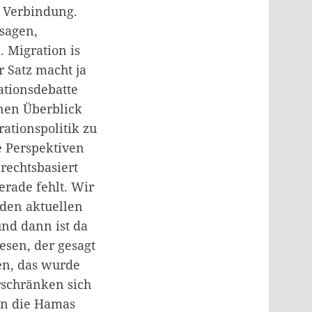
le Verbindung.
 sagen,
 Migration is
r Satz macht ja
ationsdebatte
inen Überblick
ationspolitik zu
e Perspektiven
rechtsbasiert
gerade fehlt. Wir
 den aktuellen
nd dann ist da
esen, der gesagt
sen, das wurde
rschränken sich
en die Hamas