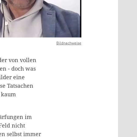
Bildnachweise
der von vollen
en - doch was
ilder eine
se Tatsachen
, kaum
ärfungen im
Feld nicht
gen selbst immer