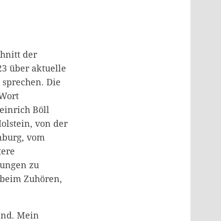
hnitt der
23 über aktuelle
 sprechen. Die
 Wort
einrich Böll
olstein, von der
amburg, vom
tere
tungen zu
 beim Zuhören,
end. Mein