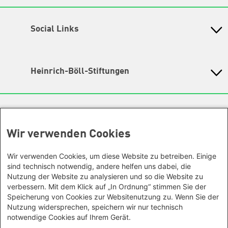
Petra-Kelly-Stiftung
Bayerisches Bildungswerk für Demokratie und Ökologie
in der Heinrich-Böll-Stiftung e.V.
Social Links
Instagram
Wegbeschreibung
Hochbrückenstr. 10
TikTok
Heinrich-Böll-Stiftungen
80331 München
LinkedIn
Tel. 089/ 24 22 67 30
Heinrich-Böll-Stiftung e.V.
Fax 089/ 24 22 67 47
Bundesstiftung
YouTube
Email:
info@petra-kelly-stiftung.de
Internationale Büros
Heinrich-Böll-Stiftungen in den
Spotify
Bundesländern
Wir verwenden Cookies
Asien
Geschäftsstelle
Baden-Württemberg
Facebook
Büro Peking - China
Sie wollen mehr über unsere Arbeit wissen? Sie haben
Bayern
Wir verwenden Cookies, um diese Website zu betreiben. Einige
Threads
Büro Neu-Delhi - Indien
noch Fragen zu einer unserer Veranstaltungen? Sie
Berlin
sind technisch notwendig, andere helfen uns dabei, die
haben eine interessante Anregung? Das
Büro Phnom Penh - Kambodscha
Nutzung der Website zu analysieren und so die Website zu
Mastodon
Brandenburg
Team unserer Geschäftsstelle
gibt Ihnen gerne Auskunft.
Büro Südostasien
verbessern. Mit dem Klick auf „In Ordnung“ stimmen Sie der
Bremen
Speicherung von Cookies zur Websitenutzung zu. Wenn Sie der
Büro Seoul - Ostasien | Globaler
Ansonsten kontaktieren Sie uns gerne auch über unsere
Hamburg
Nutzung widersprechen, speichern wir nur technisch
Social Media Kanäle!
Dialog
Hessen
notwendige Cookies auf Ihrem Gerät.
Unsere Räumlichkeiten sind leider nicht barrierefrei, wir
Afrika
Mecklenburg-Vorpommern