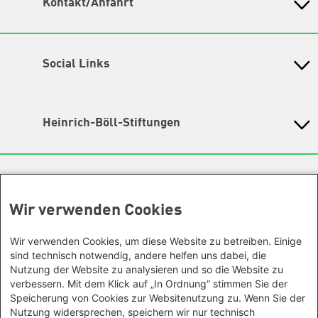
Kontakt/Anfahrt
Petra-Kelly-Stiftung
Bayerisches Bildungswerk für Demokratie und Ökologie
in der Heinrich-Böll-Stiftung e.V.
Social Links
Instagram
Wegbeschreibung
Hochbrückenstr. 10
TikTok
Heinrich-Böll-Stiftungen
80331 München
LinkedIn
Tel. 089/ 24 22 67 30
Heinrich-Böll-Stiftung e.V.
Fax 089/ 24 22 67 47
Bundesstiftung
YouTube
Email:
info@petra-kelly-stiftung.de
Internationale Büros
Heinrich-Böll-Stiftungen in den
Spotify
Bundesländern
Wir verwenden Cookies
Asien
Geschäftsstelle
Baden-Württemberg
Facebook
Büro Peking - China
Sie wollen mehr über unsere Arbeit wissen? Sie haben
Bayern
Wir verwenden Cookies, um diese Website zu betreiben. Einige
Threads
Büro Neu-Delhi - Indien
noch Fragen zu einer unserer Veranstaltungen? Sie
Berlin
sind technisch notwendig, andere helfen uns dabei, die
haben eine interessante Anregung? Das
Büro Phnom Penh - Kambodscha
Nutzung der Website zu analysieren und so die Website zu
Mastodon
Brandenburg
Team unserer Geschäftsstelle
gibt Ihnen gerne Auskunft.
Büro Südostasien
verbessern. Mit dem Klick auf „In Ordnung“ stimmen Sie der
Bremen
Speicherung von Cookies zur Websitenutzung zu. Wenn Sie der
Büro Seoul - Ostasien | Globaler
Ansonsten kontaktieren Sie uns gerne auch über unsere
Hamburg
Nutzung widersprechen, speichern wir nur technisch
Social Media Kanäle!
Dialog