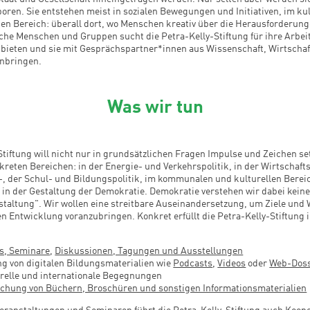
boren. Sie entstehen meist in sozialen Bewegungen und Initiativen, im ku
en Bereich: überall dort, wo Menschen kreativ über die Herausforderung
he Menschen und Gruppen sucht die Petra-Kelly-Stiftung für ihre Arbeit
bieten und sie mit Gesprächspartner*innen aus Wissenschaft, Wirtschaft
nbringen.
Was wir tun
Stiftung will nicht nur in grundsätzlichen Fragen Impulse und Zeichen s
kreten Bereichen: in der Energie- und Verkehrspolitik, in der Wirtschaftsp
-, der Schul- und Bildungspolitik, im kommunalen und kulturellen Berei
 in der Gestaltung der Demokratie. Demokratie verstehen wir dabei kein
taltung". Wir wollen eine streitbare Auseinandersetzung, um Ziele und
en Entwicklung voranzubringen. Konkret erfüllt die Petra-Kelly-Stiftung
s, Seminare
,
Diskussionen, Tagungen und Ausstellungen
ng von digitalen Bildungsmaterialien wie
Podcasts
,
Videos
oder
Web-Doss
urelle und internationale Begegnungen
lichung von Büchern, Broschüren und sonstigen Informationsmaterialien