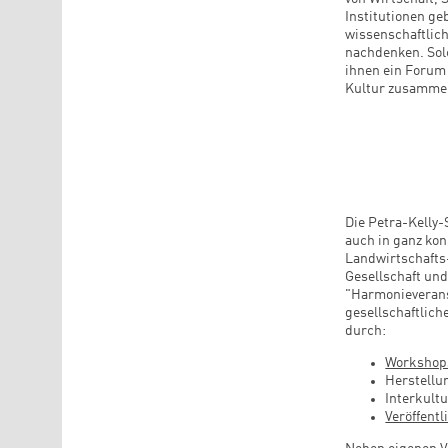
Institutionen ge
wissenschaftlich
nachdenken. Solc
ihnen ein Forum 
Kultur zusamme
Die Petra-Kelly-
auch in ganz kon
Landwirtschafts
Gesellschaft und
"Harmonieverans
gesellschaftlich
durch:
Workshop
Herstellu
Interkult
Veröffent