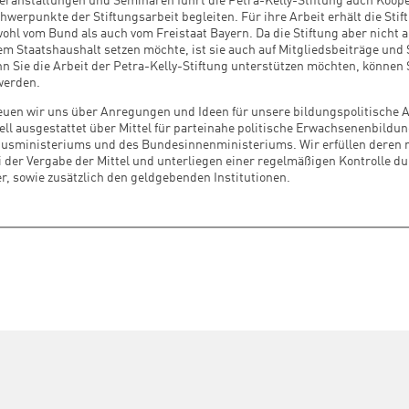
eranstaltungen und Seminaren führt die Petra-Kelly-Stiftung auch Koop
chwerpunkte der Stiftungsarbeit begleiten. Für ihre Arbeit erhält die Stif
ohl vom Bund als auch vom Freistaat Bayern. Da die Stiftung aber nicht 
em Staatshaushalt setzen möchte, ist sie auch auf Mitgliedsbeiträge un
 Sie die Arbeit der Petra-Kelly-Stiftung unterstützen möchten, können 
werden.
euen wir uns über Anregungen und Ideen für unsere bildungspolitische 
ziell ausgestattet über Mittel für parteinahe politische Erwachsenenbildu
tusministeriums und des Bundesinnenministeriums. Wir erfüllen deren 
der Vergabe der Mittel und unterliegen einer regelmäßigen Kontrolle du
r, sowie zusätzlich den geldgebenden Institutionen.