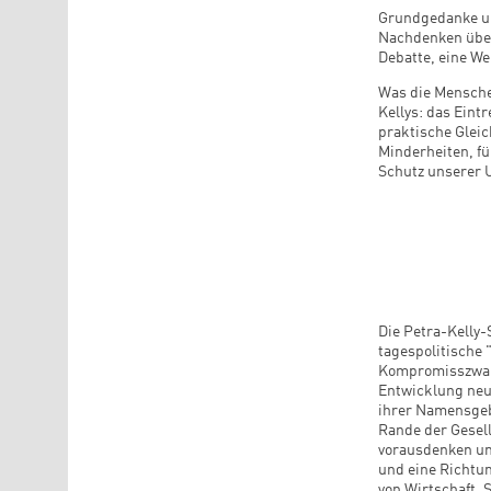
Grundgedanke und
Nachdenken übe
Debatte, eine We
Was die Menschen
Kellys: das Eint
praktische Gleic
Minderheiten, f
Schutz unserer 
Die Petra-Kelly-
tagespolitische 
Kompromisszwang 
Entwicklung neue
ihrer Namensgebe
Rande der Gesell
vorausdenken und
und eine Richtun
von Wirtschaft, 