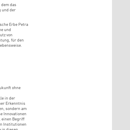
an dem das
 und der
ische Erbe Petra
che und
utz von
tung, für den
Lebensweise.
Zukunft ohne
le in der
ner Erkenntnis
ren, sondern am
he Innovationen
 einen Begriff
n Institutionen
 in diesen