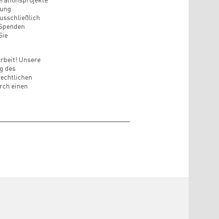
erationsprojekte
tung
ausschließlich
d Spenden
Sie
Arbeit! Unsere
ng des
rechtlichen
rch einen