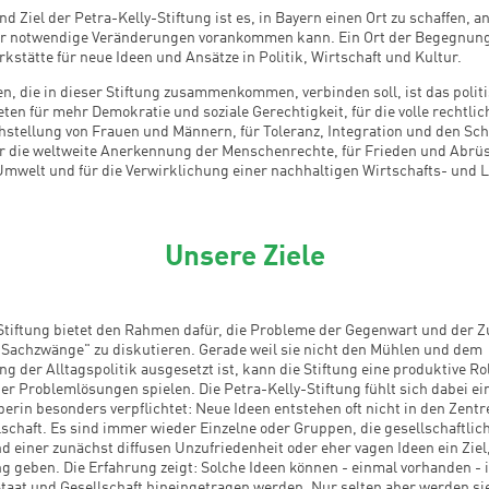
 Ziel der Petra-Kelly-Stiftung ist es, in Bayern einen Ort zu schaffen, 
r notwendige Veränderungen vorankommen kann. Ein Ort der Begegnung
rkstätte für neue Ideen und Ansätze in Politik, Wirtschaft und Kultur.
, die in dieser Stiftung zusammenkommen, verbinden soll, ist das polit
reten für mehr Demokratie und soziale Gerechtigkeit, für die volle rechtli
hstellung von Frauen und Männern, für Toleranz, Integration und den Sch
ür die weltweite Anerkennung der Menschenrechte, für Frieden und Abrüs
Umwelt und für die Verwirklichung einer nachhaltigen Wirtschafts- und 
Unsere Ziele
Stiftung bietet den Rahmen dafür, die Probleme der Gegenwart und der 
"Sachzwänge" zu diskutieren. Gerade weil sie nicht den Mühlen und dem
der Alltagspolitik ausgesetzt ist, kann die Stiftung eine produktive Rol
r Problemlösungen spielen. Die Petra-Kelly-Stiftung fühlt sich dabei ei
rin besonders verpflichtet: Neue Ideen entstehen oft nicht in den Zent
schaft. Es sind immer wieder Einzelne oder Gruppen, die gesellschaftlic
 einer zunächst diffusen Unzufriedenheit oder eher vagen Ideen ein Ziel,
g geben. Die Erfahrung zeigt: Solche Ideen können - einmal vorhanden - i
Staat und Gesellschaft hineingetragen werden. Nur selten aber werden sie