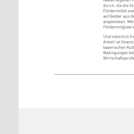
Neben eigenen V
durch, die die S
Fördermittel sow
auf Gelder aus d
angewiesen. Wenn
Fördermitglied 
Und natürlich fr
Arbeit ist finan
bayerischen Kul
Bedingungen bei 
Wirtschaftsprüfe