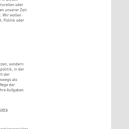
lturellen oder
en unserer Zeit
. Wir wollen
, Politik oder
etzen, sondern
olitik, in der
ch der
eswegs als
 Wege der
 ihre Aufgaben
iers