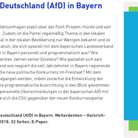
 Deutschland (AfD) in Bayern
 Wahlumfragen stabil über der Fünf-Prozent-Hürde und seit
. Zudem ist die Partei regelmäßig Thema in den lokalen
al in der lokalen Bevölkerung nur Wenigen bekannt und es
kation, die sich speziell mit dem bayerischen Landesverband
tei in Bayern personell und programmatisch aus? Wie
ersten Jahren seiner Existenz? Wie gestaltet sich sein
nd wie reagiert die seit Jahrzehnten in Bayern regierende
f die neue politische Konkurrenz im Freistaat? Mit dem
hgegangen werden, indem zunächst die Entwicklung der
ihre programmatische Ausrichtung in den Blick genommen
 personelle Überschneidungen in der bayerischen AfD mit
ie sich die CSU gegenüber der neuen Konkurrenzpartei
Deutschland (AfD) in Bayern. Weiterdenken – Heinrich-
2018. 32 Seiten. E-Paper.