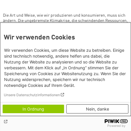
Die Art und Weise, wie wir produzieren und konsumieren, muss sich
ändern. Die ungebremste Klimakrise, die schwindenden Ressourcen,
die Vermüllung der Umwelt und der Verlust an Biodiversität
verlangen einen Wandel, der Nachhaltigkeit und sozialer
Wir verwenden Cookies
Verantwortung in Unternehmen, Banken und Handel einen hohen
Rang einräumt. Außerdem wird eine neue Ordnungspolitik der
Verschwendung Einhalt gebieten und die Modernisierung der
Wir verwenden Cookies, um diese Website zu betreiben. Einige
Infrastruktur vorantreiben müssen.
sind technisch notwendig, andere helfen uns dabei, die
Nutzung der Website zu analysieren und so die Website zu
Der Wirtschaftsatlas 2024 der Heinrich-Böll-Stiftung beleuchtet
nicht nur die notwendigen Maßnahmen dieser Transformation,
verbessern. Mit dem Klick auf „In Ordnung“ stimmen Sie der
sondern wirft auch einen grundsätzlichen Blick auf Geschichte und
Speicherung von Cookies zur Websitenutzung zu. Wenn Sie der
Vielfalt ökonomischen Handelns.
Nutzung widersprechen, speichern wir nur technisch
notwendige Cookies auf Ihrem Gerät.
Wirtschaftsatlas 2024 -
Daten und Fakten zur Transformation.
Hrsg. von der Heinrich-Böll-Stiftung in Zusammenarbeit mit dem
Unsere Datenschutzinformationen
Bund für Umwelt und Naturschutz Deutschland sowie der TMG –
Think Tank for Sustainability, TMG Research gGmbH. 1. Auflage,
Berlin April 2024, 52 Seiten, zahlreiche Abbildungen.
In Ordnung
Nein, danke
Powered by