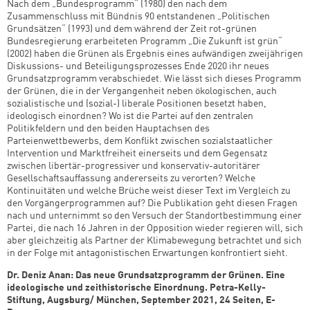
Nach dem „Bundesprogramm“ (1980) den nach dem
Zusammenschluss mit Bündnis 90 entstandenen „Politischen
Grundsätzen“ (1993) und dem während der Zeit rot-grünen
Bundesregierung erarbeiteten Programm „Die Zukunft ist grün“
(2002) haben die Grünen als Ergebnis eines aufwändigen zweijährigen
Diskussions- und Beteiligungsprozesses Ende 2020 ihr neues
Grundsatzprogramm verabschiedet. Wie lässt sich dieses Programm
der Grünen, die in der Vergangenheit neben ökologischen, auch
sozialistische und (sozial-) liberale Positionen besetzt haben,
ideologisch einordnen? Wo ist die Partei auf den zentralen
Politikfeldern und den beiden Hauptachsen des
Parteienwettbewerbs, dem Konflikt zwischen sozialstaatlicher
Intervention und Marktfreiheit einerseits und dem Gegensatz
zwischen libertär-progressiver und konservativ-autoritärer
Gesellschaftsauffassung andererseits zu verorten? Welche
Kontinuitäten und welche Brüche weist dieser Text im Vergleich zu
den Vorgängerprogrammen auf? Die Publikation geht diesen Fragen
nach und unternimmt so den Versuch der Standortbestimmung einer
Partei, die nach 16 Jahren in der Opposition wieder regieren will, sich
aber gleichzeitig als Partner der Klimabewegung betrachtet und sich
in der Folge mit antagonistischen Erwartungen konfrontiert sieht.
Dr. Deniz Anan: Das neue Grundsatzprogramm der Grünen. Eine
ideologische und zeithistorische Einordnung. Petra-Kelly-
Stiftung, Augsburg/ München, September 2021, 24 Seiten, E-