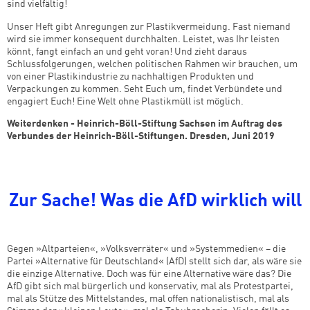
sind vielfältig!
Unser Heft gibt Anregungen zur Plastikvermeidung. Fast niemand
wird sie immer konsequent durchhalten. Leistet, was Ihr leisten
könnt, fangt einfach an und geht voran! Und zieht daraus
Schlussfolgerungen, welchen politischen Rahmen wir brauchen, um
von einer Plastikindustrie zu nachhaltigen Produkten und
Verpackungen zu kommen. Seht Euch um, findet Verbündete und
engagiert Euch! Eine Welt ohne Plastikmüll ist möglich.
Weiterdenken - Heinrich-Böll-Stiftung Sachsen im Auftrag des
Verbundes der Heinrich-Böll-Stiftungen. Dresden, Juni 2019
Zur Sache! Was die AfD wirklich will
Gegen »Altparteien«, »Volksverräter« und »Systemmedien« – die
Partei »Alternative für Deutschland« (AfD) stellt sich dar, als wäre sie
die einzige Alternative. Doch was für eine Alternative wäre das? Die
AfD gibt sich mal bürgerlich und konservativ, mal als Protestpartei,
mal als Stütze des Mittelstandes, mal offen nationalistisch, mal als