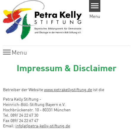
Skip to main content
Menu
Menu
Menu
Impressum & Disclaimer
Betreiber der Website
www.petrakellystiftung.de
ist die
Petra Kelly Stiftung -
Heinrich-Böll-Stiftung Bayern e.V.
Hochbrückenstr. 10 - 80331 München
Tel. 089/ 24 22 67 30
Fax 089/ 24 22 67 47
Email:
info(at)petra-kelly-stiftung.de