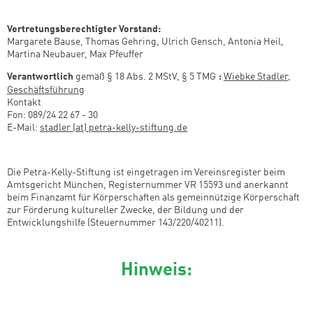
Vertretungsberechtigter Vorstand:
Margarete Bause, Thomas Gehring, Ulrich Gensch, Antonia Heil,
Martina Neubauer, Max Pfeuffer
Verantwortlich
gemäß § 18 Abs. 2 MStV, § 5 TMG
:
Wiebke Stadler,
Geschäftsführung
Kontakt
Fon: 089/24 22 67 - 30
E-Mail:
stadler (at) petra-kelly-stiftung.de
Die Petra-Kelly-Stiftung ist eingetragen im Vereinsregister beim
Amtsgericht München, Registernummer VR 15593 und anerkannt
beim Finanzamt für Körperschaften als gemeinnützige Körperschaft
zur Förderung kultureller Zwecke, der Bildung und der
Entwicklungshilfe (Steuernummer 143/220/40211).
Hinweis: