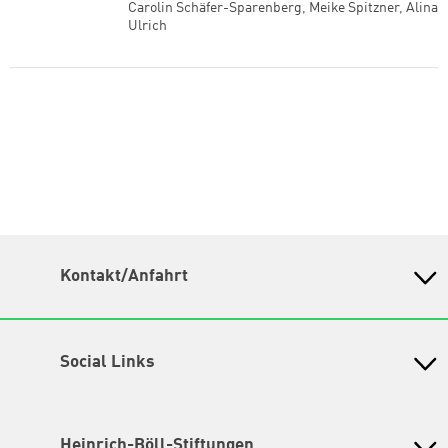
Carolin Schäfer-Sparenberg
,
Meike Spitzner
,
Alina
Ulrich
Kontakt/Anfahrt
Petra-Kelly-Stiftung
Bayerisches Bildungswerk für Demokratie und Ökologie
in der Heinrich-Böll-Stiftung e.V.
Social Links
Wegbeschreibung
Instagram
Hochbrückenstr. 10
80331 München
TikTok
Heinrich-Böll-Stiftungen