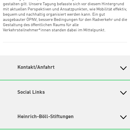
gestalten gilt. Unsere Tagung befasste sich vor diesem Hintergrund
mit aktuellen Perspektiven und Ansatzpunkten, wie Mobilität effektiv,
bequem und nachhaltig organisiert werden kann. Ein gut
ausgebauter ÖPNV, bessere Bedingungen für den Radverkehr und die
Gestaltung des öffentlichen Raums für alle
Verkehrsteilnehmer*innen standen dabei im Mittelpunkt.
Kontakt/Anfahrt
Petra-Kelly-Stiftung
Bayerisches Bildungswerk für Demokratie und Ökologie
in der Heinrich-Böll-Stiftung e.V.
Social Links
Wegbeschreibung
Instagram
Hochbrückenstr. 10
80331 München
TikTok
Heinrich-Böll-Stiftungen
Tel. 089/ 24 22 67 30
Fax 089/ 24 22 67 47
LinkedIn
Heinrich-Böll-Stiftung e.V.