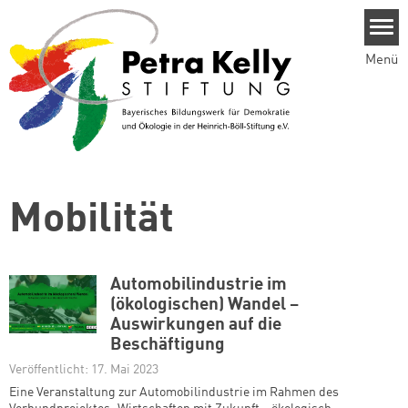
Direkt zum Inhalt
Menü
Mobilität
Automobilindustrie im
(ökologischen) Wandel –
Auswirkungen auf die
Beschäftigung
Veröffentlicht: 17. Mai 2023
Eine Veranstaltung zur Automobilindustrie im Rahmen des