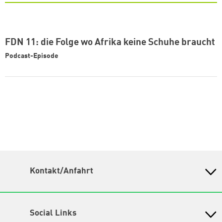
FDN 11: die Folge wo Afrika keine Schuhe braucht
Podcast-Episode
Kontakt/Anfahrt
Petra-Kelly-Stiftung
Bayerisches Bildungswerk für Demokratie und Ökologie
in der Heinrich-Böll-Stiftung e.V.
Social Links