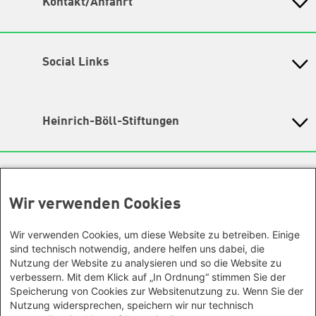
Kontakt/Anfahrt
Petra-Kelly-Stiftung
Bayerisches Bildungswerk für Demokratie und Ökologie
in der Heinrich-Böll-Stiftung e.V.
Social Links
Wegbeschreibung
Instagram
Hochbrückenstr. 10
80331 München
TikTok
Heinrich-Böll-Stiftungen
Tel. 089/ 24 22 67 30
Fax 089/ 24 22 67 47
LinkedIn
Heinrich-Böll-Stiftung e.V.
Email:
info@petra-kelly-stiftung.de
Bundesstiftung
YouTube
Internationale Büros
Heinrich-Böll-Stiftungen in den
Geschäftsstelle
Spotify
Bundesländern
Wir verwenden Cookies
Sie wollen mehr über unsere Arbeit wissen? Sie haben
Asien
Baden-Württemberg
noch Fragen zu einer unserer Veranstaltungen? Sie
Facebook
Büro Peking - China
haben eine interessante Anregung? Das
Bayern
Wir verwenden Cookies, um diese Website zu betreiben. Einige
Threads
Büro Neu-Delhi - Indien
Team unserer Geschäftsstelle
gibt Ihnen gerne Auskunft.
sind technisch notwendig, andere helfen uns dabei, die
Berlin
Büro Phnom Penh - Kambodscha
Nutzung der Website zu analysieren und so die Website zu
Ansonsten kontaktieren Sie uns gerne auch über unsere
Mastodon
Brandenburg
verbessern. Mit dem Klick auf „In Ordnung“ stimmen Sie der
Social Media Kanäle!
Büro Südostasien
Bremen
Unsere Räumlichkeiten sind leider nicht barrierefrei, wir
Speicherung von Cookies zur Websitenutzung zu. Wenn Sie der
Büro Seoul - Ostasien | Globaler
Hamburg
bemühen uns aber barrierefreie Veranstaltungsorte
Nutzung widersprechen, speichern wir nur technisch
Dialog