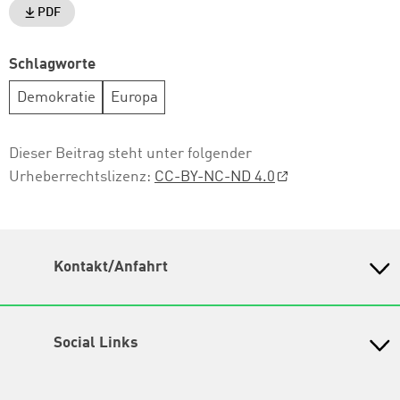
PDF
Schlagworte
Demokratie
Europa
Dieser Beitrag steht unter folgender
Urheberrechtslizenz:
CC-BY-NC-ND 4.0
Kontakt/Anfahrt
Petra-Kelly-Stiftung
Bayerisches Bildungswerk für Demokratie und Ökologie
in der Heinrich-Böll-Stiftung e.V.
Social Links
Instagram
Wegbeschreibung