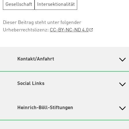
Gesellschaft
Intersektionalität
Dieser Beitrag steht unter folgender
Urheberrechtslizenz:
CC-BY-NC-ND 4.0
Kontakt/Anfahrt
Petra-Kelly-Stiftung
Bayerisches Bildungswerk für Demokratie und Ökologie
in der Heinrich-Böll-Stiftung e.V.
Social Links
Instagram
Wegbeschreibung
Hochbrückenstr. 10
TikTok
Heinrich-Böll-Stiftungen
80331 München
LinkedIn
Tel. 089/ 24 22 67 30
Heinrich-Böll-Stiftung e.V.
Fax 089/ 24 22 67 47
Bundesstiftung
YouTube