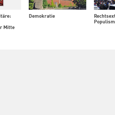
itäre:
Demokratie
Rechtsex
Populis
r Mitte
t