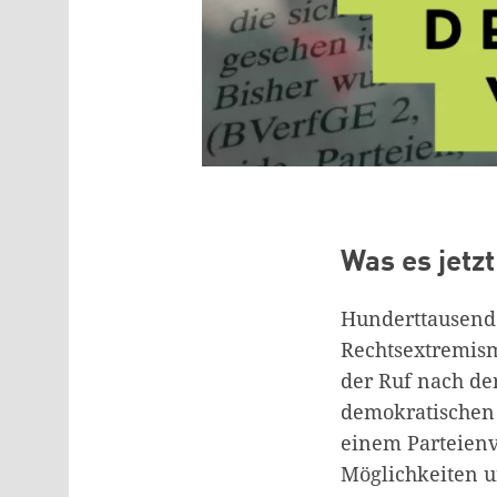
Was es jetz
Hunderttausende
Rechtsextremism
der Ruf nach de
demokratischen S
einem Parteienv
Möglichkeiten un