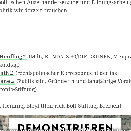
politischen Auseinandersetzung und Bildungsarbeit
olitik wir derzeit brauchen.
Henfling
(MdL, BÜNDNIS 90/DIE GRÜNEN, Vizeprä
Landtag)
Rath
(rechtspolitischer Korrespondent der taz)
hane
(Publizistin, Gründerin und langjährige Vors
onio-Stiftung)
 Henning Bleyl (Heinrich-Böll-Stiftung Bremen)