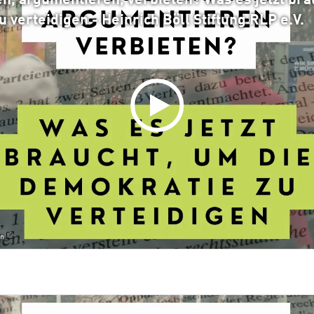
n, argumentieren, verbieten? Was es jetzt bra
 verteidigen - Heinrich Böll Stiftung RLP e.V.
en