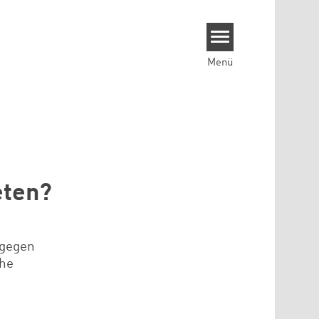
Menü
eten?
 gegen
che