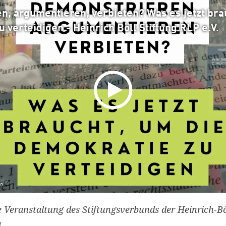
n, argumentieren, verbieten? Was es jetzt bra
 verteidigen - Heinrich Böll Stiftung RLP e.V.
en
Veranstaltung des Stiftungsverbunds der Heinrich-Bö
.