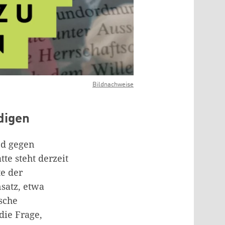
Bildnachweise
digen
nd gegen
te steht derzeit
e der
nsatz, etwa
sche
die Frage,