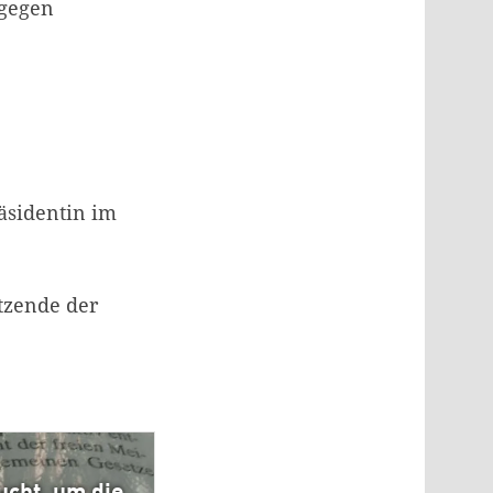
 gegen
sidentin im
itzende der