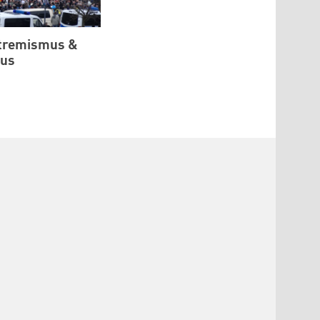
tremismus &
mus