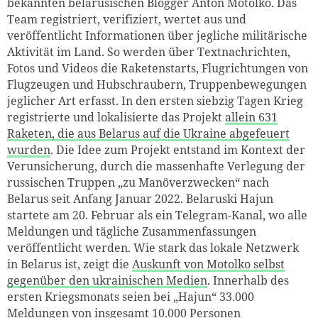
bekannten belarusischen Blogger Anton Motolko. Das
Team registriert, verifiziert, wertet aus und
veröffentlicht Informationen über jegliche militärische
Aktivität im Land. So werden über Textnachrichten,
Fotos und Videos die Raketenstarts, Flugrichtungen von
Flugzeugen und Hubschraubern, Truppenbewegungen
jeglicher Art erfasst. In den ersten siebzig Tagen Krieg
registrierte und lokalisierte das Projekt
allein 631
Raketen, die aus Belarus auf die Ukraine abgefeuert
wurden
. Die Idee zum Projekt entstand im Kontext der
Verunsicherung, durch die massenhafte Verlegung der
russischen Truppen „zu Manöverzwecken“ nach
Belarus seit Anfang Januar 2022. Belaruski Hajun
startete am 20. Februar als ein Telegram-Kanal, wo alle
Meldungen und tägliche Zusammenfassungen
veröffentlicht werden. Wie stark das lokale Netzwerk
in Belarus ist, zeigt die
Auskunft von Motolko selbst
gegenüber den ukrainischen Medien
. Innerhalb des
ersten Kriegsmonats seien bei „Hajun“ 33.000
Meldungen von insgesamt 10.000 Personen