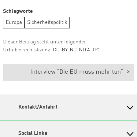
Schlagworte
Europa
Sicherheitspolitik
Dieser Beitrag steht unter folgender
Urheberrechtslizenz:
CC-BY-NC-ND 4.0
Interview "Die EU muss mehr tun"
Kontakt/Anfahrt
Petra-Kelly-Stiftung
Bayerisches Bildungswerk für Demokratie und Ökologie
in der Heinrich-Böll-Stiftung e.V.
Social Links