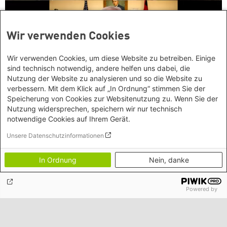
Wir verwenden Cookies
Wir verwenden Cookies, um diese Website zu betreiben. Einige
sind technisch notwendig, andere helfen uns dabei, die
Nutzung der Website zu analysieren und so die Website zu
Deutschland und seine Sicherheitspolitik - im
verbessern. Mit dem Klick auf „In Ordnung“ stimmen Sie der
westlichen Bündnis nichts Neues?
Speicherung von Cookies zur Websitenutzung zu. Wenn Sie der
Nutzung widersprechen, speichern wir nur technisch
notwendige Cookies auf Ihrem Gerät.
Unsere Datenschutzinformationen
Kontakt/Anfahrt
In Ordnung
Nein, danke
Petra-Kelly-Stiftung
Bayerisches Bildungswerk für Demokratie und Ökologie
Powered by
in der Heinrich-Böll-Stiftung e.V.
Social Links
Instagram
Wegbeschreibung