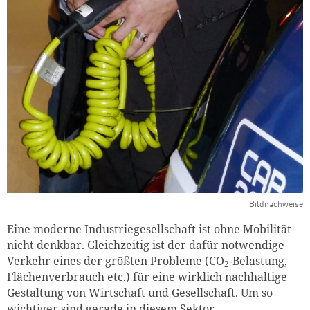
Bildnachweise
Eine moderne Industriegesellschaft ist ohne Mobilität
nicht denkbar. Gleichzeitig ist der dafür notwendige
Verkehr eines der größten Probleme (CO
-Belastung,
2
Flächenverbrauch etc.) für eine wirklich nachhaltige
Gestaltung von Wirtschaft und Gesellschaft. Um so
wichtiger sind gerade in diesem Sektor