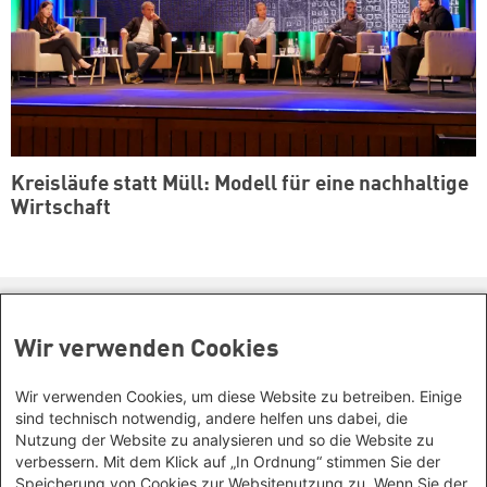
Kreisläufe statt Müll: Modell für eine nachhaltige
Wirtschaft
Kontakt/Anfahrt
Wir verwenden Cookies
Petra-Kelly-Stiftung
Bayerisches Bildungswerk für Demokratie und Ökologie
Wir verwenden Cookies, um diese Website zu betreiben. Einige
in der Heinrich-Böll-Stiftung e.V.
Social Links
sind technisch notwendig, andere helfen uns dabei, die
Nutzung der Website zu analysieren und so die Website zu
verbessern. Mit dem Klick auf „In Ordnung“ stimmen Sie der
Instagram
Wegbeschreibung
Speicherung von Cookies zur Websitenutzung zu. Wenn Sie der