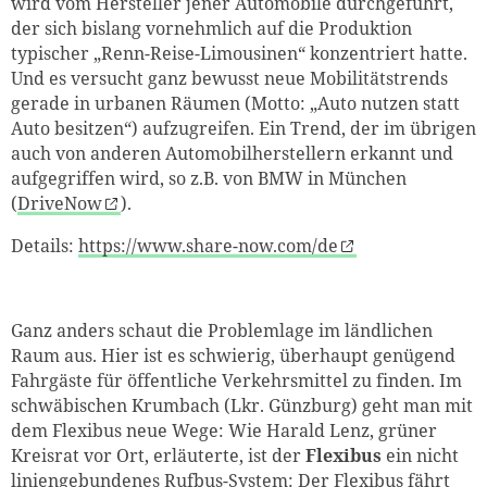
wird vom Hersteller jener Automobile durchgeführt,
der sich bislang vornehmlich auf die Produktion
typischer „Renn-Reise-Limousinen“ konzentriert hatte.
Und es versucht ganz bewusst neue Mobilitätstrends
gerade in urbanen Räumen (Motto: „Auto nutzen statt
Auto besitzen“) aufzugreifen. Ein Trend, der im übrigen
auch von anderen Automobilherstellern erkannt und
aufgegriffen wird, so z.B. von BMW in München
(
DriveNow
).
Details:
https://www.share-now.com/de
Ganz anders schaut die Problemlage im ländlichen
Raum aus. Hier ist es schwierig, überhaupt genügend
Fahrgäste für öffentliche Verkehrsmittel zu finden. Im
schwäbischen Krumbach (Lkr. Günzburg) geht man mit
dem Flexibus neue Wege: Wie Harald Lenz, grüner
Kreisrat vor Ort, erläuterte, ist der
Flexibus
ein nicht
liniengebundenes Rufbus-System: Der Flexibus fährt