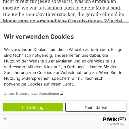
nicht direkt für jeden so was ist, was ich empfehlen
möchte, wo wir tatsächlich auch in einem Monat sind.
Die Reihe Demokratieverstärker, die gerade einmal im
Monat ganz unterschiedliche Organisationen. Wie viel
für so einen digitalen Call von 18 bis 19:30
zusammenbringt? Wir sind da in einem Monat, am 22.
Wir verwenden Cookies
fünfte zusammen, zum Beispiel mit dem Correctiv oder
der Bundesverwaltung und damit dem Thema Petition
Wir verwenden Cookies, um diese Website zu betreiben. Einige
zusammen auf einer Bühne der digitalen Bühne und
sind technisch notwendig, andere helfen uns dabei, die
stellen unsere Arbeit vor. Also im Endeffekt eure
Nutzung der Website zu analysieren und so die Website zu
verbessern. Mit dem Klick auf „In Ordnung“ stimmen Sie der
Hörer*innen machen schon genau das Richtige und
Speicherung von Cookies zur Websitenutzung zu. Wenn Sie der
schauen, was gibt es da für Organisationen, die
Nutzung widersprechen, speichern wir nur technisch
Unterstützung brauchen, die ich vielleicht auch mal für
notwendige Cookies auf Ihrem Gerät.
eine potenzielle Karriere mit spannend fände, also da
und oder als Volunteer unterstützen kann. Da gibt es
Unsere Datenschutzinformationen
einige Organisationen und gerade jetzt, kurz vor den
Landtagswahlen, merkt man, dass da deutlich mehr
In Ordnung
Nein, danke
auch aus dem Boden sprießt. An Ideen und
Möglichkeiten, wie man aktiv werden kann, außer auf
Powered by
die oder über die auf die Straße gehen hinaus, da auch