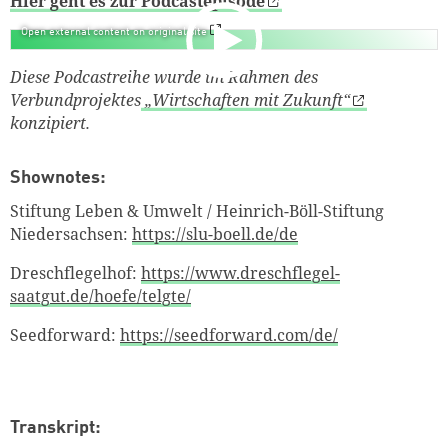
Hier geht es zur Podcastepisode
Open external content on original site
Diese Podcastreihe wurde im Rahmen des
Verbundprojektes
„Wirtschaften mit Zukunft“
konzipiert.
Shownotes:
Stiftung Leben & Umwelt / Heinrich-Böll-Stiftung
Niedersachsen
:
https://slu-boell.de/de
Dreschflegelhof:
https://www.dreschflegel-
saatgut.de/hoefe/telgte/
Seedforward
:
https://seedforward.com/de/
Transkript: