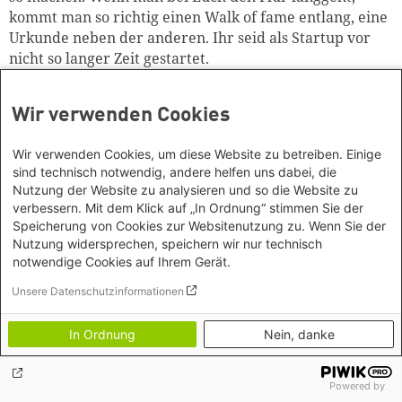
kommt man so richtig einen Walk of fame entlang, eine
Urkunde neben der anderen. Ihr seid als Startup vor
nicht so langer Zeit gestartet.
Was hat Euch da geholfen, was hat Euch unterstützt?
Wir verwenden Cookies
Wir verwenden Cookies, um diese Website zu betreiben. Einige
Jacob Paul Rohn:
Ganz viel. Viel Erfahrungen. Viel
sind technisch notwendig, andere helfen uns dabei, die
Lehrgeld. Viel mit dem Kopf auch durch die Wand, um
Nutzung der Website zu analysieren und so die Website zu
das Ganze aber in einem Rahmen und in einem – ja wie
verbessern. Mit dem Klick auf „In Ordnung“ stimmen Sie der
sagt man – wie beim Saatgut mit einer schützenden
Speicherung von Cookies zur Websitenutzung zu. Wenn Sie der
Schicht, in der man sich auch gut entfalten kann ein
Nutzung widersprechen, speichern wir nur technisch
notwendige Cookies auf Ihrem Gerät.
Stück weit.
Unsere Datenschutzinformationen
Da kann man - wenn ich ein bisschen Werbung für
Osnabrück machen darf – eben auch das Ökosystem
In Ordnung
Nein, danke
hier vor Ort hervorheben, wo ganz viel für Startups
getan wird, auch gerade für Agrar- und
Ernährungsstartups
. Wo viele mittelständische
Powered by