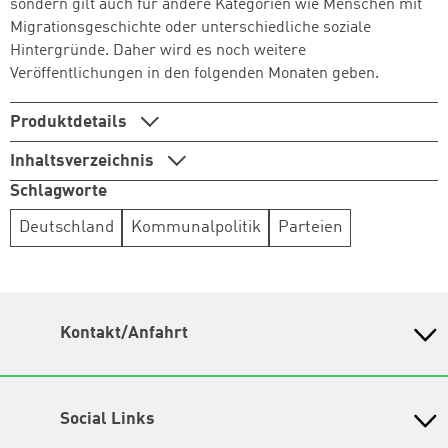
sondern gilt auch für andere Kategorien wie Menschen mit
Migrationsgeschichte oder unterschiedliche soziale
Hintergründe. Daher wird es noch weitere
Veröffentlichungen in den folgenden Monaten geben.
Produktdetails
Inhaltsverzeichnis
Schlagworte
Deutschland
Kommunalpolitik
Parteien
Kontakt/Anfahrt
Petra-Kelly-Stiftung
Bayerisches Bildungswerk für Demokratie und Ökologie
in der Heinrich-Böll-Stiftung e.V.
Social Links