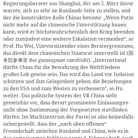
Regierungsberater aus Shanghai, der am 5. März davor
warnte, sich zu sehr an Russlands Seite zu stellen, und
der die konstruktive Rolle Chinas betonte: „Wenn Putin
nicht mehr auf die chinesische Unterstützung bauen
kann, wird er höchstwahrscheinlich den Krieg beenden
oder zumindest eine weitere Eskalation vermeiden“, so
Prof. Hu Wei, Vizevorsitzender eines Beratergremiums,
das direkt dem chinesischen Staatsrat unterstellt ist (
国
务
院
参
事室
das
guowuyuan canshishi
).
„
International
dürfte China für die Bewahrung des Weltfriedens
großes Lob gewiss sein. Das wird das Land vor Isolation
schützen und ihm Gelegenheit geben, die Beziehungen
zu den USA und zum Westen zu verbessern“, so Hu
weiter. Das politische System der VR China sieht
gemeinhin vor, dass derart prominente Einlassungen
nicht ohne Zustimmung der Vorgesetzten stattfinden
dürfen. Im Machtzentrum der Partei ist also keinesfalls
sichergestellt, dass der „nach oben offenen“
Freundschaft zwischen Russland und China, wie es in