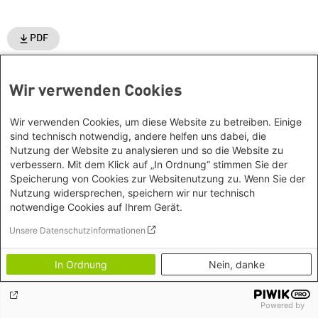
PDF
Schlagworte
Wir verwenden Cookies
Europa
Wir verwenden Cookies, um diese Website zu betreiben. Einige
sind technisch notwendig, andere helfen uns dabei, die
Nutzung der Website zu analysieren und so die Website zu
Dieser Beitrag steht unter folgender
verbessern. Mit dem Klick auf „In Ordnung“ stimmen Sie der
Urheberrechtslizenz:
CC-BY-NC-ND 4.0
Speicherung von Cookies zur Websitenutzung zu. Wenn Sie der
Nutzung widersprechen, speichern wir nur technisch
notwendige Cookies auf Ihrem Gerät.
Unsere Datenschutzinformationen
Kontakt/Anfahrt
In Ordnung
Nein, danke
Petra-Kelly-Stiftung
Bayerisches Bildungswerk für Demokratie und Ökologie
in der Heinrich-Böll-Stiftung e.V.
Social Links
Powered by