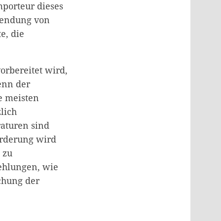
mporteur dieses
rwendung von
e, die
orbereitet wird,
enn der
e meisten
lich
raturen sind
orderung wird
 zu
fehlungen, wie
chung der