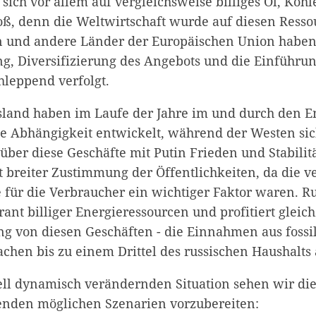
sich vor allem auf vergleichsweise billiges Öl, Koh
groß, denn die Weltwirtschaft wurde auf diesen Ress
n und andere Länder der Europäischen Union haben
g, Diversifizierung des Angebots und die Einführu
hleppend verfolgt.
land haben im Laufe der Jahre im und durch den E
ge Abhängigkeit entwickelt, während der Westen sic
 über diese Geschäfte mit Putin Frieden und Stabilit
t breiter Zustimmung der Öffentlichkeiten, da die v
 für die Verbraucher ein wichtiger Faktor waren. Rus
rant billiger Energieressourcen und profitiert gleich
 von diesen Geschäften - die Einnahmen aus fossi
chen bis zu einem Drittel des russischen Haushalts 
uell dynamisch verändernden Situation sehen wir di
genden möglichen Szenarien vorzubereiten: