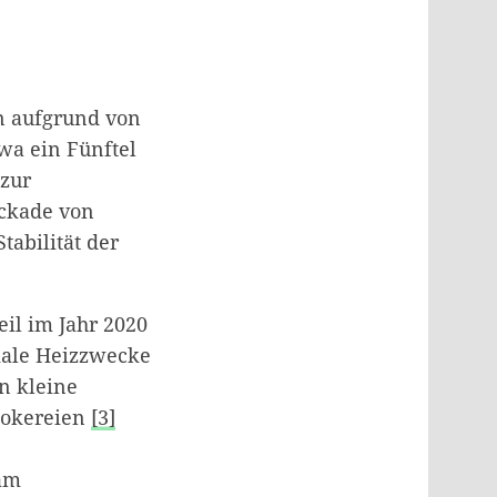
en aufgrund von
wa ein Fünftel
 zur
ockade von
abilität der
eil im Jahr 2020
okale Heizzwecke
n kleine
 Kokereien
[3]
 am