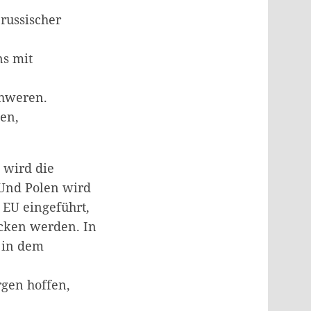
 russischer
ns mit
chweren.
zen,
 wird die
 Und Polen wird
 EU eingeführt,
ecken werden. In
- in dem
rgen hoffen,