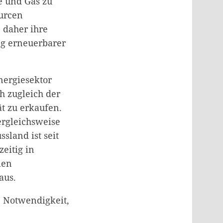
le und Gas zu
ourcen
 daher ihre
ng erneuerbarer
nergiesektor
h zugleich der
ät zu erkaufen.
ergleichsweise
sland ist seit
zeitig in
len
aus.
e Notwendigkeit,