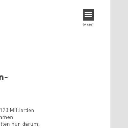
Menü
n-
120 Milliarden
ahmen
atten nun darum,