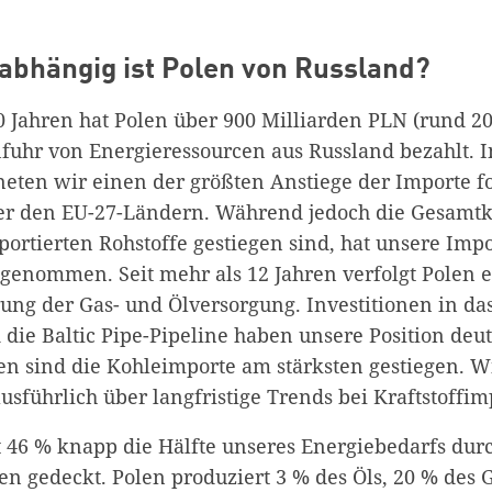
abhängig ist Polen von Russland?
20 Jahren hat Polen über 900 Milliarden PLN (rund 2
nfuhr von Energieressourcen aus Russland bezahlt. I
neten wir einen der größten Anstiege der Importe fo
er den EU-27-Ländern. Während jedoch die Gesamtk
ortierten Rohstoffe gestiegen sind, hat unsere Imp
genommen. Seit mehr als 12 Jahren verfolgt Polen e
erung der Gas- und Ölversorgung. Investitionen in d
die Baltic Pipe-Pipeline haben unsere Position deutl
ren sind die Kohleimporte am stärksten gestiegen. W
usführlich über langfristige Trends bei Kraftstoffim
t 46 % knapp die Hälfte unseres Energiebedarfs durc
en gedeckt. Polen produziert 3 % des Öls, 20 % des 