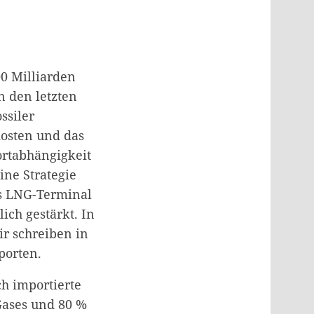
00 Milliarden
n den letzten
ssiler
osten und das
ortabhängigkeit
ine Strategie
as LNG-Terminal
ich gestärkt. In
ir schreiben in
porten.
h importierte
Gases und 80 %