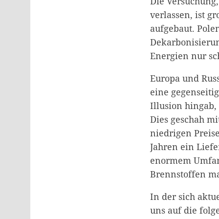
Die Versuchung, 
verlassen, ist 
aufgebaut. Pole
Dekarbonisierun
Energien nur sc
Europa und Russ
eine gegenseiti
Illusion hingab,
Dies geschah mi
niedrigen Preise
Jahren ein Liefe
enormem Umfang
Brennstoffen ma
In der sich akt
uns auf die fol