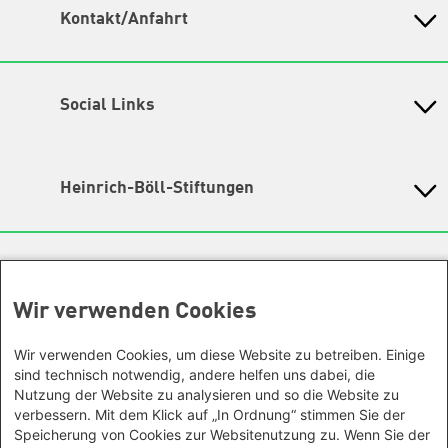
Kontakt/Anfahrt
Petra-Kelly-Stiftung
Bayerisches Bildungswerk für Demokratie und Ökologie
in der Heinrich-Böll-Stiftung e.V.
Social Links
Instagram
Wegbeschreibung
Hochbrückenstr. 10
TikTok
Heinrich-Böll-Stiftungen
80331 München
LinkedIn
Tel. 089/ 24 22 67 30
Heinrich-Böll-Stiftung e.V.
Fax 089/ 24 22 67 47
Bundesstiftung
YouTube
Email:
info@petra-kelly-stiftung.de
Internationale Büros
Heinrich-Böll-Stiftungen in den
Spotify
Bundesländern
Wir verwenden Cookies
Asien
Geschäftsstelle
Baden-Württemberg
Facebook
Büro Peking - China
Sie wollen mehr über unsere Arbeit wissen? Sie haben
Bayern
Wir verwenden Cookies, um diese Website zu betreiben. Einige
Threads
Büro Neu-Delhi - Indien
noch Fragen zu einer unserer Veranstaltungen? Sie
Berlin
sind technisch notwendig, andere helfen uns dabei, die
haben eine interessante Anregung? Das
Büro Phnom Penh - Kambodscha
Nutzung der Website zu analysieren und so die Website zu
Mastodon
Brandenburg
Team unserer Geschäftsstelle
gibt Ihnen gerne Auskunft.
Büro Südostasien
verbessern. Mit dem Klick auf „In Ordnung“ stimmen Sie der
Bremen
Speicherung von Cookies zur Websitenutzung zu. Wenn Sie der
Büro Seoul - Ostasien | Globaler
Ansonsten kontaktieren Sie uns gerne auch über unsere
Hamburg