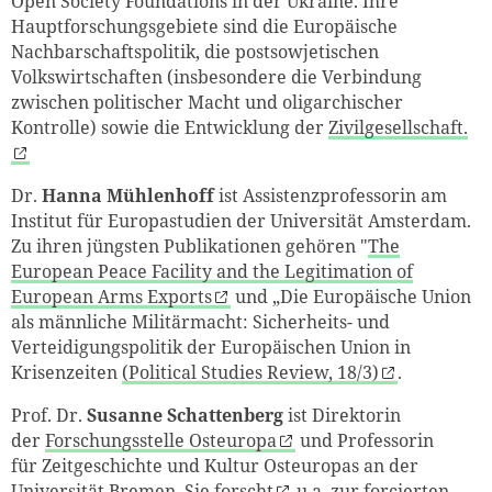
Open Society Foundations in der Ukraine
. Ihre
Hauptforschungsgebiete sind die Europäische
Nachbarschaftspolitik, die postsowjetischen
Volkswirtschaften (insbesondere die Verbindung
zwischen politischer Macht und oligarchischer
Kontrolle) sowie die Entwicklung der
Zivilgesellschaft.
Dr.
Hanna Mühlenhoff
ist Assistenzprofessorin am
Institut für Europastudien der Universität Amsterdam.
Zu ihren jüngsten Publikationen gehören
"
The
European Peace Facility and the Legitimation of
European Arms Exports
und „
Die Europäische Union
als männliche Militärmacht: Sicherheits- und
Verteidigungspolitik der Europäischen Union in
Krisenzeiten
(Political Studies Review, 18/3)
.
Prof. Dr.
Susanne Schattenberg
ist Direktorin
der
Forschungsstelle Osteuropa
und Professorin
für
Zeitgeschichte und Kultur Osteuropas an der
Universität Bremen
.
Sie
forscht
u.a. zur forcierten