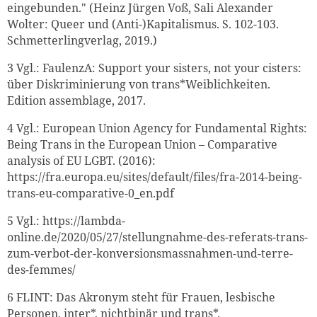
eingebunden." (Heinz Jürgen Voß, Sali Alexander
Wolter: Queer und (Anti-)Kapitalismus. S. 102-103.
Schmetterlingverlag, 2019.)
3
Vgl.: FaulenzA: Support your sisters, not your cisters:
über Diskriminierung von trans*Weiblichkeiten.
Edition assemblage, 2017.
4
Vgl.: European Union Agency for Fundamental Rights:
Being Trans in the European Union – Comparative
analysis of EU LGBT. (2016):
https://fra.europa.eu/sites/default/files/fra-2014-being-
trans-eu-comparative-0_en.pdf
5
Vgl.: https://lambda-
online.de/2020/05/27/stellungnahme-des-referats-trans-
zum-verbot-der-konversionsmassnahmen-und-terre-
des-femmes/
6
FLINT: Das Akronym steht für Frauen, lesbische
Personen, inter*, nichtbinär und trans*.