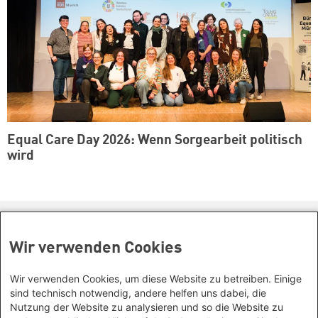
Equal Care Day 2026: Wenn Sorgearbeit politisch
wird
Kontakt/Anfahrt
Wir verwenden Cookies
Petra-Kelly-Stiftung
Bayerisches Bildungswerk für Demokratie und Ökologie
Wir verwenden Cookies, um diese Website zu betreiben. Einige
in der Heinrich-Böll-Stiftung e.V.
Social Links
sind technisch notwendig, andere helfen uns dabei, die
Nutzung der Website zu analysieren und so die Website zu