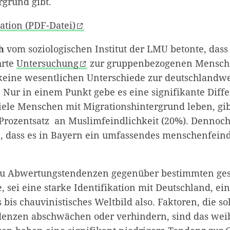
rgrund gibt.
ation (PDF-Datei)
h
vom soziologischen Institut der LMU betonte, dass 
hrte
Untersuchung
zur gruppenbezogenen Mensche
keine wesentlichen Unterschiede zur deutschlandwe
. Nur in einem Punkt gebe es eine signifikante Diff
viele Menschen mit Migrationshintergrund leben, gib
Prozentsatz an Muslimfeindlichkeit (20%). Dennoc
, dass es in Bayern ein umfassendes menschenfeind
zu Abwertungstendenzen gegenüber bestimmten gese
 sei eine starke Identifikation mit Deutschland, ein
s bis chauvinistisches Weltbild also. Faktoren, die so
enzen abschwächen oder verhindern, sind das wei