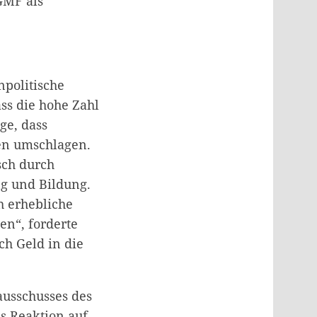
GMF als
npolitische
ss die hohe Zahl
ge, dass
en umschlagen.
isch durch
ng und Bildung.
h erhebliche
en“, forderte
h Geld in die
ausschusses des
s Reaktion auf