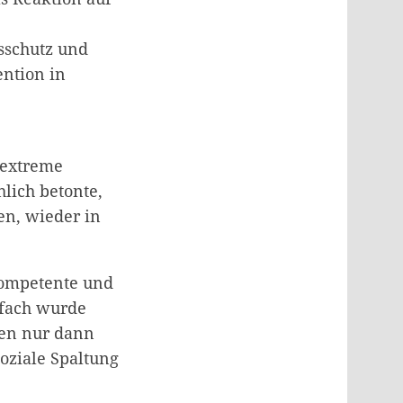
gsschutz und
ention in
sextreme
lich betonte,
en, wieder in
 kompetente und
rfach wurde
gen nur dann
ziale Spaltung