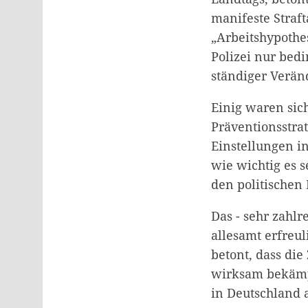
manifeste Straf
„Arbeitshypothes
Polizei nur bed
ständiger Verän
Einig waren sic
Präventionsstra
Einstellungen i
wie wichtig es 
den politischen
Das - sehr zahl
allesamt erfreu
betont, dass di
wirksam bekämp
in Deutschland 