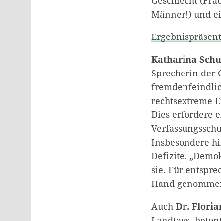
Geschlecht (Fra
Männer!) und ei
Ergebnispräsent
Katharina Schu
Sprecherin der 
fremdenfeindlich
rechtsextreme E
Dies erfordere e
Verfassungsschu
Insbesondere hi
Defizite. „Demok
sie. Für entspr
Hand genommen
Auch
Dr. Flori
Landtags, beton