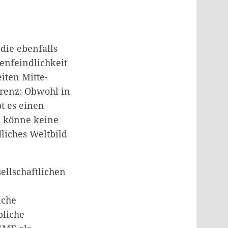
die ebenfalls
nfeindlichkeit
iten Mitte-
erenz: Obwohl in
t es einen
h könne keine
liches Weltbild
llschaftlichen
lche
bliche