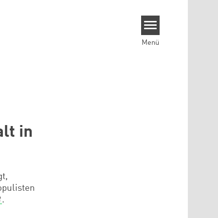
Menü
lt in
t,
opulisten
.