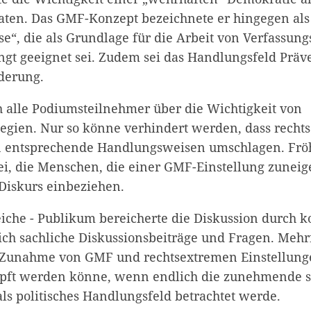
taten. Das GMF-Konzept bezeichnete er hingegen als
e“, die als Grundlage für die Arbeit von Verfassun
ingt geeignet sei. Zudem sei das Handlungsfeld Präv
derung.
h alle Podiumsteilnehmer über die Wichtigkeit von
tegien. Nur so könne verhindert werden, dass recht
n entsprechende Handlungsweisen umschlagen. Fröh
sei, die Menschen, die einer GMF-Einstellung zuneig
 Diskurs einbeziehen.
reiche - Publikum bereicherte die Diskussion durch
lich sachliche Diskussionsbeiträge und Fragen. Meh
e Zunahme von GMF und rechtsextremen Einstellun
ft werden könne, wenn endlich die zunehmende so
als politisches Handlungsfeld betrachtet werde.