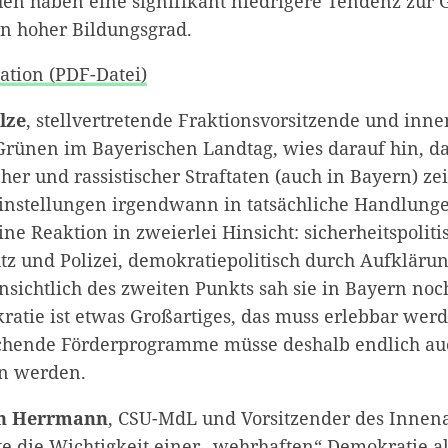
uen haben eine signifikant niedrigere Tendenz zur 
n hoher Bildungsgrad.
ation (PDF-Datei)
lze
, stellvertretende Fraktionsvorsitzende und inne
Grünen im Bayerischen Landtag, wies darauf hin, da
er und rassistischer Straftaten (auch in Bayern) zei
instellungen irgendwann in tatsächliche Handlung
ine Reaktion in zweierlei Hinsicht: sicherheitspolit
tz und Polizei, demokratiepolitisch durch Aufkläru
nsichtlich des zweiten Punkts sah sie in Bayern noc
ratie ist etwas Großartiges, das muss erlebbar werd
echende Förderprogramme müsse deshalb endlich auc
 werden.
an Herrmann
, CSU-MdL und Vorsitzender des Innen
te die Wichtigkeit einer „wehrhaften“ Demokratie al