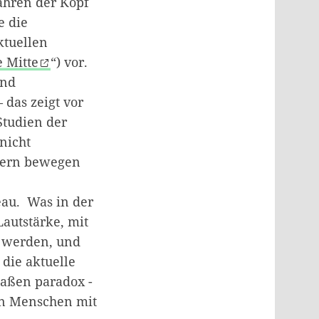
Jahren der Kopf
e die
ktuellen
 Mitte
“) vor.
und
 das zeigt vor
Studien der
nicht
dern bewegen
au. Was in der
autstärke, mit
t werden, und
 die aktuelle
maßen paradox -
ten Menschen mit