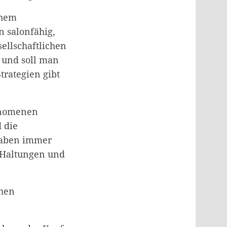
chem
n salonfähig,
ellschaftlichen
 und soll man
rategien gibt
hänomenen
 die
haben immer
n Haltungen und
chen