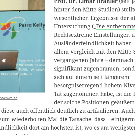
Prof. Dr. Elmar Brähler
(seit 
hinter den Mitte-Studien) stellt
wesentlichen Ergebnisse der a
Untersuchung („
Die enthemmte
Rechtsextreme Einstellungen 
Ausländerfeindlichkeit haben –
allem Vergleich mit den Mitte-
vergangenen Jahre – demnach 
signifikant zugenommen, son
sich auf einem seit längerem
besorgniserregend hohem Nive
Tat zugenommen habe, ist die L
dnachweise
der solche Positionen geäußer
, diese auch öffentlich deutlich zu artikulieren. Auch
t zum wiederholten Mal die Tatsache, dass – einiger
indlichkeit dort am höchsten ist, wo es am wenigs