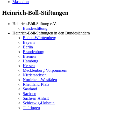
Mastodon
Heinrich-Böll-Stiftungen
Heinrich-Böll-Stiftung e.V.
Bundesstiftung
Heinrich-Böll-Stiftungen in den Bundesländern
Baden-Württemberg
Bayern
Berlin
Brandenburg
Bremen
Hamburg
Hessen
Mecklenburg-Vorpommern
Niedersachsen
Nordrhein-Westfalen
Rheinland-Pfalz
Saarland
Sachsen
Sachsen-Anhalt
Schleswig-Holstein
Thüringen