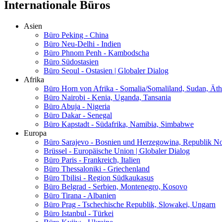
Internationale Büros
Asien
Büro Peking - China
Büro Neu-Delhi - Indien
Büro Phnom Penh - Kambodscha
Büro Südostasien
Büro Seoul - Ostasien | Globaler Dialog
Afrika
Büro Horn von Afrika - Somalia/Somaliland, Sudan, Äth
Büro Nairobi - Kenia, Uganda, Tansania
Büro Abuja - Nigeria
Büro Dakar - Senegal
Büro Kapstadt - Südafrika, Namibia, Simbabwe
Europa
Büro Sarajevo - Bosnien und Herzegowina, Republik 
Brüssel - Europäische Union | Globaler Dialog
Büro Paris - Frankreich, Italien
Büro Thessaloniki - Griechenland
Büro Tbilisi - Region Südkaukasus
Büro Belgrad - Serbien, Montenegro, Kosovo
Büro Tirana - Albanien
Büro Prag - Tschechische Republik, Slowakei, Ungarn
Büro Istanbul - Türkei