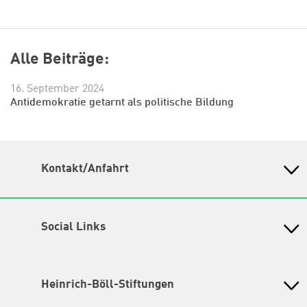
Alle Beiträge:
16. September 2024
Antidemokratie getarnt als politische Bildung
Kontakt/Anfahrt
Petra-Kelly-Stiftung
Bayerisches Bildungswerk für Demokratie und Ökologie
in der Heinrich-Böll-Stiftung e.V.
Social Links
Wegbeschreibung
Instagram
Hochbrückenstr. 10
80331 München
TikTok
Heinrich-Böll-Stiftungen
Tel. 089/ 24 22 67 30
Fax 089/ 24 22 67 47
LinkedIn