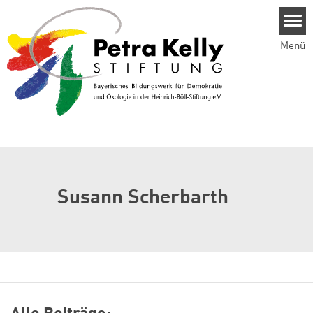
Direkt zum Inhalt
Menü
Susann Scherbarth