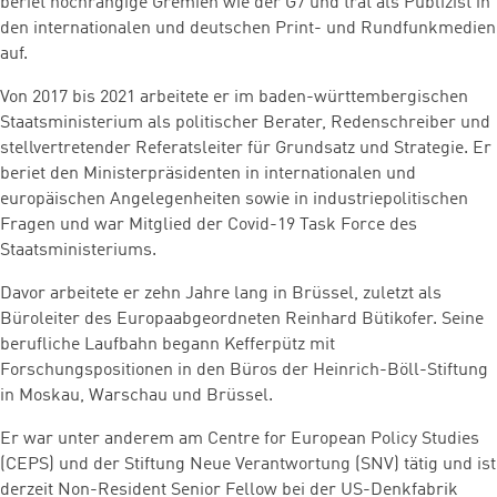
beriet hochrangige Gremien wie der G7 und trat als Publizist in
den internationalen und deutschen Print- und Rundfunkmedien
auf.
Von 2017 bis 2021 arbeitete er im baden-württembergischen
Staatsministerium als politischer Berater, Redenschreiber und
stellvertretender Referatsleiter für Grundsatz und Strategie. Er
beriet den Ministerpräsidenten in internationalen und
europäischen Angelegenheiten sowie in industriepolitischen
Fragen und war Mitglied der Covid-19 Task Force des
Staatsministeriums.
Davor arbeitete er zehn Jahre lang in Brüssel, zuletzt als
Büroleiter des Europaabgeordneten Reinhard Bütikofer. Seine
berufliche Laufbahn begann Kefferpütz mit
Forschungspositionen in den Büros der Heinrich-Böll-Stiftung
in Moskau, Warschau und Brüssel.
Er war unter anderem am Centre for European Policy Studies
(CEPS) und der Stiftung Neue Verantwortung (SNV) tätig und ist
derzeit Non-Resident Senior Fellow bei der US-Denkfabrik