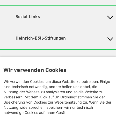
Petra-Kelly-Stiftung
Bayerisches Bildungswerk für Demokratie und Ökologie
in der Heinrich-Böll-Stiftung e.V.
Social Links
Wegbeschreibung
Instagram
Hochbrückenstr. 10
80331 München
TikTok
Heinrich-Böll-Stiftungen
Tel. 089/ 24 22 67 30
Fax 089/ 24 22 67 47
LinkedIn
Heinrich-Böll-Stiftung e.V.
Email:
info@petra-kelly-stiftung.de
Bundesstiftung
YouTube
Internationale Büros
Heinrich-Böll-Stiftungen in den
Geschäftsstelle
Spotify
Bundesländern
Sie wollen mehr über unsere Arbeit wissen? Sie haben
Wir verwenden Cookies
Asien
Baden-Württemberg
noch Fragen zu einer unserer Veranstaltungen? Sie
Facebook
Büro Peking - China
haben eine interessante Anregung? Das
Bayern
Wir verwenden Cookies, um diese Website zu betreiben. Einige
Threads
Büro Neu-Delhi - Indien
Team unserer Geschäftsstelle
gibt Ihnen gerne Auskunft.
Berlin
sind technisch notwendig, andere helfen uns dabei, die
Büro Phnom Penh - Kambodscha
Ansonsten kontaktieren Sie uns gerne auch über unsere
Nutzung der Website zu analysieren und so die Website zu
Mastodon
Brandenburg
Social Media Kanäle!
Büro Südostasien
verbessern. Mit dem Klick auf „In Ordnung“ stimmen Sie der
Bremen
Unsere Räumlichkeiten sind leider nicht barrierefrei, wir
Speicherung von Cookies zur Websitenutzung zu. Wenn Sie der
Büro Seoul - Ostasien | Globaler
Hamburg
bemühen uns aber barrierefreie Veranstaltungsorte
Nutzung widersprechen, speichern wir nur technisch
Dialog
auszuwählen. Nähere Informationen finden Sie in der
Hessen
notwendige Cookies auf Ihrem Gerät.
Afrika
jeweiligen Veranstaltungsbeschreibung.