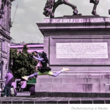
Ökofeminismus in Mexiko . U