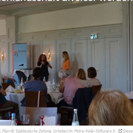
 Plan W, Süddeutsche Zeitung. Urheber/in: Petra-Kelly-Stiftung e.V..
Diese