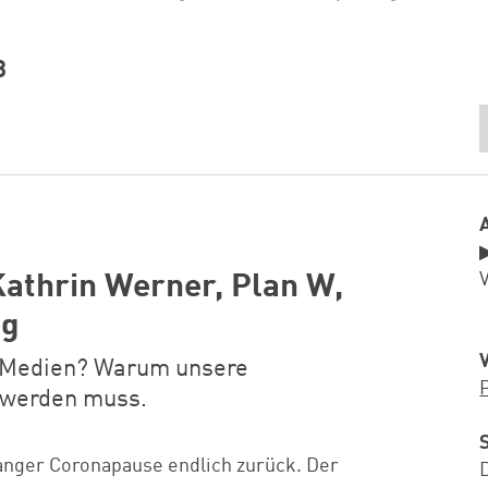
3
Kathrin Werner, Plan W,
ng
n Medien? Warum unsere
 werden muss.
langer Coronapause endlich zurück. Der