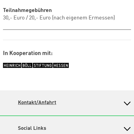
Teilnahmegebühren
30,- Euro / 20,- Euro (nach eigenem Ermessen)
In Kooperation mit:
Logo: HBS Hessen
Kontakt/Anfahrt
Petra-Kelly-Stiftung
Bayerisches Bildungswerk für Demokratie und Ökologie
Social Links
in der Heinrich-Böll-Stiftung e.V.